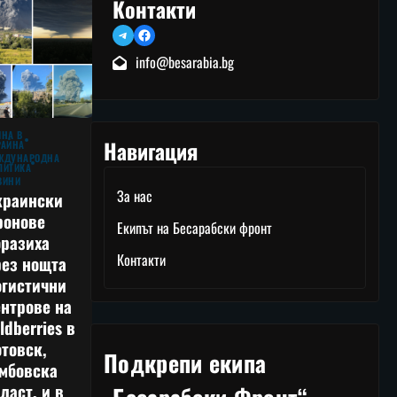
Контакти
Telegram
Facebook
info@besarabia.bg
ЙНА В
Навигация
РАЙНА
ЖДУНАРОДНА
ЛИТИКА
ВИНИ
За нас
краински
ронове
Екипът на Бесарабски фронт
оразиха
Контакти
рез нощта
огистични
нтрове на
ldberries в
товск,
Подкрепи екипа
амбовска
ласт, и в