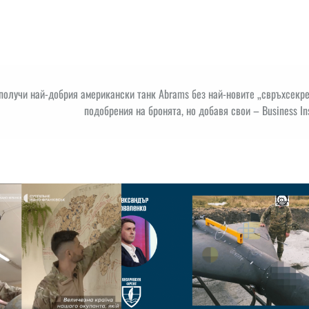
получи най-добрия американски танк Abrams без най-новите „свръхсекр
подобрения на бронята, но добавя свои – Business In