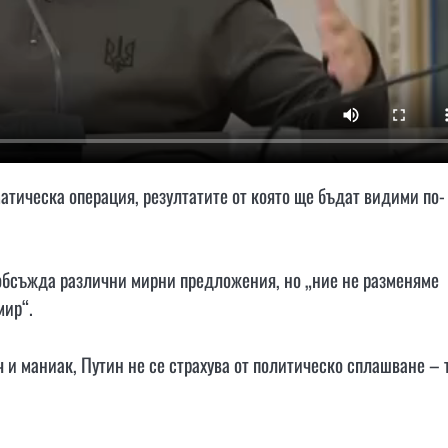
матическа операция, резултатите от която ще бъдат видими по-
 обсъжда различни мирни предложения, но „ние не разменяме
мир“.
 и маниак, Путин не се страхува от политическо сплашване – 