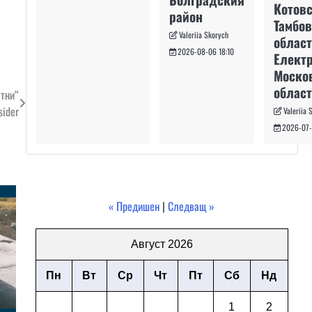
Котовс
район
Тамбо
Valeriia Skorych
област
2026-08-06 18:10
Електр
Моско
област
етни“
sider
Valeriia 
2026-07-
« Предишен
|
Следващ »
Август 2026
Пн
Вт
Ср
Чт
Пт
Сб
Нд
1
2