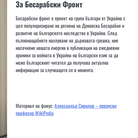
За Бесарабски Фронт
Бесарабски фронт е проект на група българи от Украйна с
цел популяризиране на региона на Дунавска Бесарабия и
развитие на българското наследство в Украйна. След
пълномащабното нахлуване на държавата-грешка, ние
насочихме нашата енергия в публикация на ежедневни
хроники за войната в Украйна на български език за да
може българският читател да получава актуална
информация за случващото се в момента.
Материал на фокус:
Александър Сивилов – проруски
професор WikiPedia