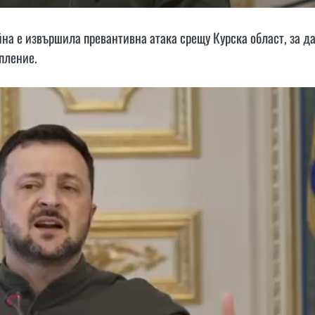
на е извършила превантивна атака срещу Курска област, за да
пление.