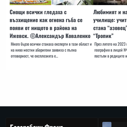
Снощи всички гледаха с
Любимият и н
възхищение как огнена гъба се
училище: учит
появи от нищото в района на
стана “азовец
Ижевск. ⓒАлександър Коваленко
“Тропик”
Много бързо всички станаха експерти в тази област и
През лятото на 2023 
на ниво местни аборигени заявиха с пълна
география в лицей №
отговорност, че експлозията е…
постъпи в редиците 