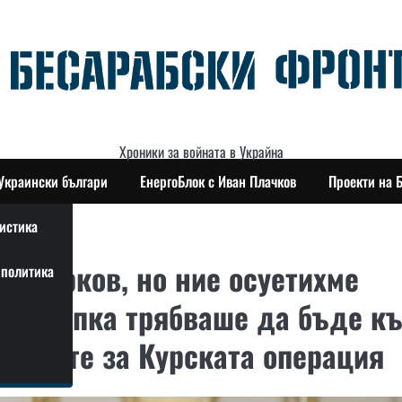
Хроники за войната в Украйна
Украински българи
ЕнергоБлок с Иван Плачков
Проекти на 
истика
ат Харков, но ние осуетихме
политика
им стъпка трябваше да бъде к
ичините за Курската операция