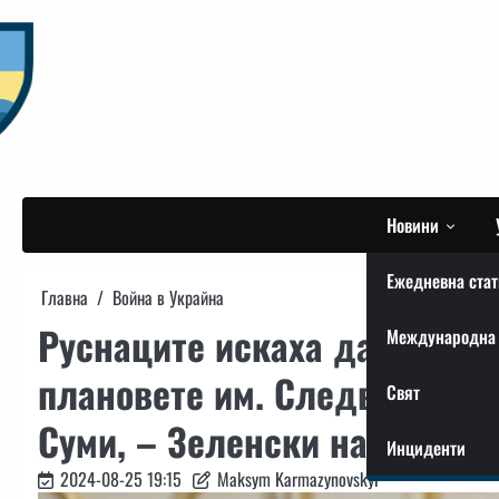
Skip
to
content
Новини
Ежедневна стат
Главна
Война в Украйна
Руснаците искаха да окупир
Международна 
плановете им. Следващата 
Свят
Суми, – Зеленски назова пр
Инциденти
2024-08-25 19:15
Maksym Karmazynovskyi