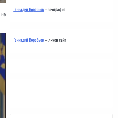
Геннадий Воробьов
– биография
 не
Геннадий Воробьов
– личен сайт
Контакти