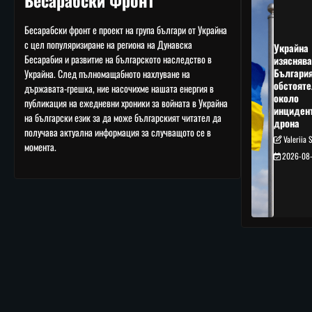
Бесарабски Фронт
Бесарабски фронт е проект на група българи от Украйна
с цел популяризиране на региона на Дунавска
Украйна
Бесарабия и развитие на българското наследство в
изяснява
Българи
Украйна. След пълномащабното нахлуване на
обстояте
държавата-грешка, ние насочихме нашата енергия в
около
публикация на ежедневни хроники за войната в Украйна
инциден
на български език за да може българският читател да
дрона
получава актуална информация за случващото се в
Valeriia 
момента.
2026-08-