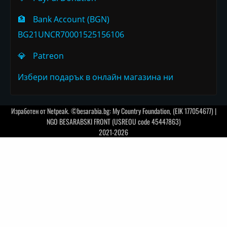
🏦
Bank Account (BGN)
BG21UNCR70001525156106
💎
Patreon
Избери подарък в онлайн магазина ни
Изработен от
Netpeak
. ©besarabia.bg: My Country Foundation, (EIK 177054677) |
NGO BESARABSKI FRONT (USREOU code 45447863)
2021-2026