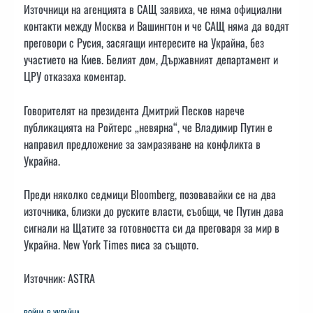
Източници на агенцията в САЩ заявиха, че няма официални
контакти между Москва и Вашингтон и че САЩ няма да водят
преговори с Русия, засягащи интересите на Украйна, без
участието на Киев. Белият дом, Държавният департамент и
ЦРУ отказаха коментар.
Говорителят на президента Дмитрий Песков нарече
публикацията на Ройтерс „невярна“, че Владимир Путин е
направил предложение за замразяване на конфликта в
Украйна.
Преди няколко седмици Bloomberg, позовавайки се на два
източника, близки до руските власти, съобщи, че Путин дава
сигнали на Щатите за готовността си да преговаря за мир в
Украйна. New York Times писа за същото.
Източник: ASTRA
ВОЙНА В УКРАЙНА