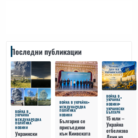
Контакти
Последни публикации
ВОЙНА В
УКРАЙНА
ВОЙНА В УКРАЙНА
НОВИНИ
МЕЖДУНАРОДНА
УКРАИНСКИ
ПОЛИТИКА
ВОЙНА В
БЪЛГАРИ
УКРАЙНА
НОВИНИ
15 юли –
МЕЖДУНАРОДНА
България се
ПОЛИТИКА
Украйна
присъедини
НОВИНИ
отбелязва
към Киивската
Украински
Деня на