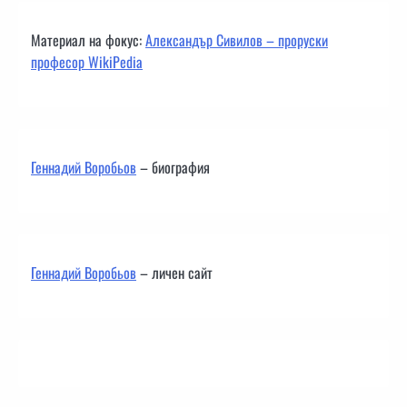
Материал на фокус:
Александър Сивилов – проруски
професор WikiPedia
Геннадий Воробьов
– биография
Геннадий Воробьов
– личен сайт