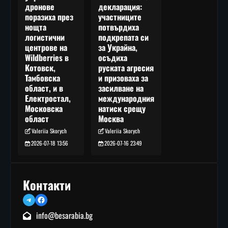
декларация:
дронове
участниците
поразиха през
потвърдиха
нощта
подкрепата си
логистични
за Украйна,
центрове на
осъдиха
Wildberries в
руската агресия
Котовск,
и призоваха за
Тамбовска
засилване на
област, и в
международния
Електростал,
натиск срещу
Московска
Москва
област
Valeriia Skorych
Valeriia Skorych
2026-07-16 23:49
2026-07-18 13:56
Контакти
Telegram
Facebook
info@besarabia.bg