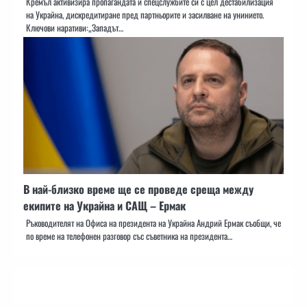
Кремъл активизира пропагандата и спецслужбите си с цел дестабилизация
на Украйна, дискредитиране пред партньорите и засилване на унинието.
Ключови наративи:„Западът…
В най-близко време ще се проведе среща между
екипите на Украйна и САЩ – Ермак
Ръководителят на Офиса на президента на Украйна Андрий Ермак съобщи, че
по време на телефонен разговор със съветника на президента…