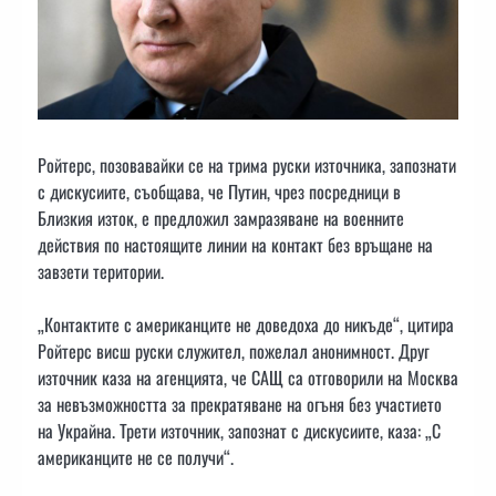
Ройтерс, позовавайки се на трима руски източника, запознати
с дискусиите, съобщава, че Путин, чрез посредници в
Близкия изток, е предложил замразяване на военните
действия по настоящите линии на контакт без връщане на
завзети територии.
„Контактите с американците не доведоха до никъде“, цитира
Ройтерс висш руски служител, пожелал анонимност. Друг
източник каза на агенцията, че САЩ са отговорили на Москва
за невъзможността за прекратяване на огъня без участието
на Украйна. Трети източник, запознат с дискусиите, каза: „С
американците не се получи“.