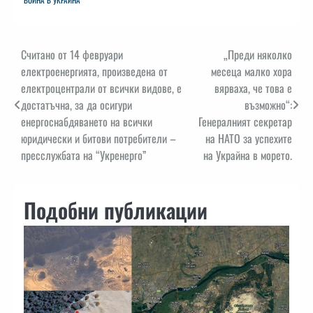
Навигация
Считано от 14 февруари
„Преди няколко
електроенергията, произведена от
месеца малко хора
електроцентрали от всички видове, е
вярваха, че това е
достатъчна, за да осигури
възможно“:
енергоснабдяването на всички
Генералният секретар
юридически и битови потребители –
на НАТО за успехите
пресслужбата на “Укренерго”
на Украйна в морето.
Подобни публикации