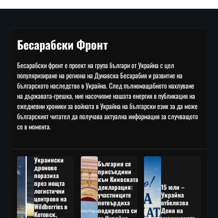
Бесарабски Фронт
Бесарабски фронт е проект на група българи от Украйна с цел
популяризиране на региона на Дунавска Бесарабия и развитие на
българското наследство в Украйна. След пълномащабното нахлуване
на държавата-грешка, ние насочихме нашата енергия в публикация на
ежедневни хроники за войната в Украйна на български език за да може
българският читател да получава актуална информация за случващото
се в момента.
Украински
България се
дронове
присъедини
поразиха
към Киивската
през нощта
декларация:
15 юли –
логистични
участниците
Украйна
центрове на
потвърдиха
отбелязва
Wildberries в
подкрепата си
Деня на
Котовск,