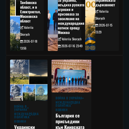
за Украйна,
украинската
Тамбовска
осъдиха руската
държавност
област, и в
агресия и
Електростал,
Valeriia
призоваха за
Московска
засилване на
Skorych
област
международния
2026-07-15
Valeriia
натиск срещу
Москва
13:29
Skorych
Valeriia Skorych
2026-07-18
2026-07-16 23:49
13:56
ВОЙНА В УКРАЙНА
МЕЖДУНАРОДНА
ПОЛИТИКА
ВОЙНА В
УКРАЙНА
НОВИНИ
МЕЖДУНАРОДНА
България се
ПОЛИТИКА
присъедини
НОВИНИ
към Киивската
Украински