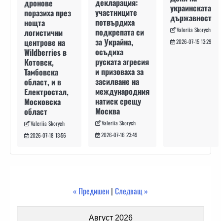
декларация:
дронове
украинската
участниците
поразиха през
държавност
потвърдиха
нощта
Valeriia Skorych
подкрепата си
логистични
за Украйна,
центрове на
2026-07-15 13:29
осъдиха
Wildberries в
руската агресия
Котовск,
и призоваха за
Тамбовска
засилване на
област, и в
международния
Електростал,
натиск срещу
Московска
Москва
област
Valeriia Skorych
Valeriia Skorych
2026-07-16 23:49
2026-07-18 13:56
« Предишен
|
Следващ »
Август 2026