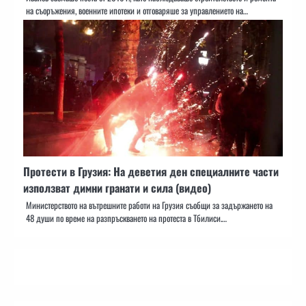
на съоръжения, военните ипотеки и отговаряше за управлението на…
Протести в Грузия: На деветия ден специалните части
използват димни гранати и сила (видео)
Министерството на вътрешните работи на Грузия съобщи за задържането на
48 души по време на разпръскването на протеста в Тбилиси.…