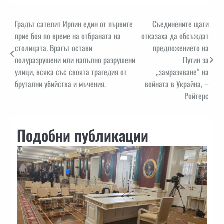
Навигация
Градът сателит Ирпин един от първите
Съединените щати
прие боя по време на отбраната на
отказаха да обсъждат
столицата. Врагът остави
предложението на
полуразрушени или напълно разрушени
Путин за
улици, всяка със своята трагедия от
„замразяване“ на
брутални убийства и мъчения.
войната в Украйна, –
Ройтерс
Подобни публикации