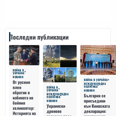
Контакти
Последни публикации
ВОЙНА В
УКРАЙНА
НОВИНИ
ВОЙНА В УКРАЙНА
От руския
МЕЖДУНАРОДНА
плен
ПОЛИТИКА
ВОЙНА В
УКРАЙНА
НОВИНИ
обратно в
МЕЖДУНАРОДНА
България се
кабината на
ПОЛИТИКА
присъедини
НОВИНИ
бойния
към Киивската
Украински
хеликоптер:
декларация:
дронове
Историята на