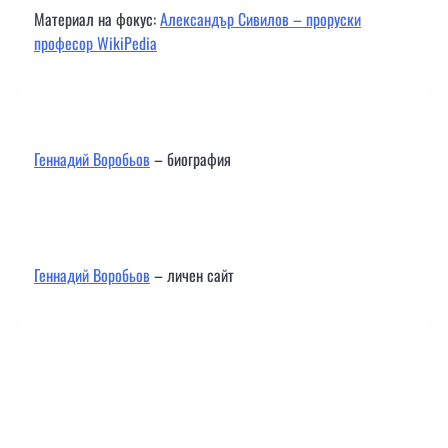
Материал на фокус:
Александър Сивилов – проруски
професор WikiPedia
Геннадий Воробьов
– биография
Геннадий Воробьов
– личен сайт