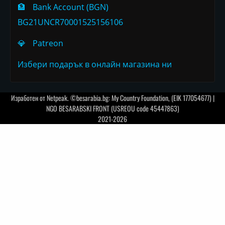
🏦
Bank Account (BGN)
BG21UNCR70001525156106
💎
Patreon
Избери подарък в онлайн магазина ни
Изработен от
Netpeak
. ©besarabia.bg: My Country Foundation, (EIK 177054677) |
NGO BESARABSKI FRONT (USREOU code 45447863)
2021-2026