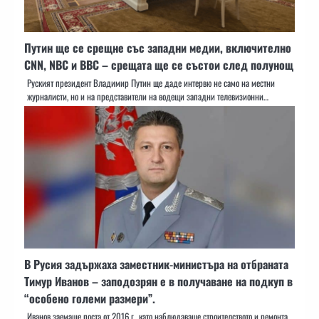
Путин ще се срещне със западни медии, включително
CNN, NBC и BBC – срещата ще се състои след полунощ
Руският президент Владимир Путин ще даде интервю не само на местни
журналисти, но и на представители на водещи западни телевизионни…
В Русия задържаха заместник-министъра на отбраната
Тимур Иванов – заподозрян е в получаване на подкуп в
“особено големи размери”.
Иванов заемаше поста от 2016 г., като наблюдаваше строителството и ремонта