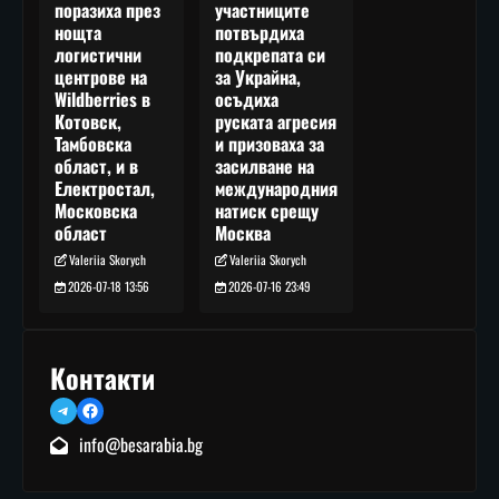
участниците
поразиха през
потвърдиха
нощта
подкрепата си
логистични
за Украйна,
центрове на
осъдиха
Wildberries в
руската агресия
Котовск,
и призоваха за
Тамбовска
засилване на
област, и в
международния
Електростал,
натиск срещу
Московска
Москва
област
Valeriia Skorych
Valeriia Skorych
2026-07-16 23:49
2026-07-18 13:56
Контакти
Telegram
Facebook
info@besarabia.bg