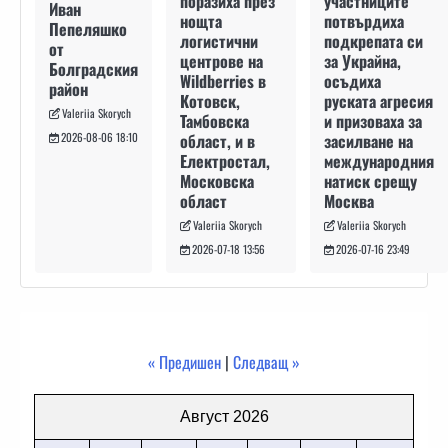
участниците
поразиха през
Иван
потвърдиха
нощта
Пепеляшко
подкрепата си
логистични
от
за Украйна,
центрове на
Болградския
осъдиха
Wildberries в
район
руската агресия
Котовск,
Valeriia Skorych
и призоваха за
Тамбовска
засилване на
област, и в
2026-08-06 18:10
международния
Електростал,
натиск срещу
Московска
Москва
област
Valeriia Skorych
Valeriia Skorych
2026-07-16 23:49
2026-07-18 13:56
« Предишен
|
Следващ »
Август 2026