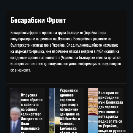
Бесарабски Фронт
Бесарабски фронт е проект на група българи от Украйна с цел
популяризиране на региона на Дунавска Бесарабия и развитие на
българското наследство в Украйна. След пълномащабното нахлуване
на държавата-грешка, ние насочихме нашата енергия в публикация на
ежедневни хроники за войната в Украйна на български език за да може
българският читател да получава актуална информация за случващото
се в момента.
Украински
България се
От руския
дронове
присъедини
плен обратно
поразиха
към Киивската
в кабината
през нощта
декларация:
на бойния
логистични
участниците
хеликоптер:
центрове на
потвърдиха
Историята на
Wildberries в
подкрепата си
Иван
Котовск,
за Украйна,
Пепеляшко
Тамбовска
осъдиха руската
от
област, и в