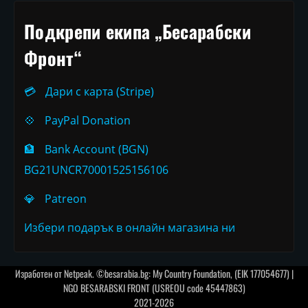
Подкрепи екипа „Бесарабски
Фронт“
💳
Дари с карта (Stripe)
💠
PayPal Donation
🏦
Bank Account (BGN)
BG21UNCR70001525156106
💎
Patreon
Избери подарък в онлайн магазина ни
Изработен от
Netpeak
. ©besarabia.bg: My Country Foundation, (EIK 177054677) |
NGO BESARABSKI FRONT (USREOU code 45447863)
2021-2026