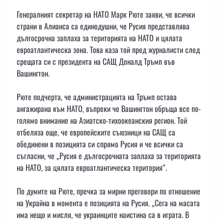
Генералният секретар на НАТО Марк Рюте заяви, че всички
страни в Алианса са единодушни, че Русия представлява
дългосрочна заплаха за територията на НАТО и цялата
евроатлантическа зона. Това каза той пред журналисти след
срещата си с президента на САЩ Доналд Тръмп във
Вашингтон.
Рюте подчерта, че администрацията на Тръмп остава
ангажирана към НАТО, въпреки че Вашингтон обръща все по-
голямо внимание на Азиатско-тихоокеанския регион. Той
отбеляза още, че европейските съюзници на САЩ са
обединени в позицията си спрямо Русия и че всички са
съгласни, че „Русия е дългосрочната заплаха за територията
на НАТО, за цялата евроатлантическа територия“.
По думите на Рюте, пречка за мирни преговори по отношение
на Украйна в момента е позицията на Русия. „Сега на масата
има нещо и мисля, че украинците наистина са в играта. В