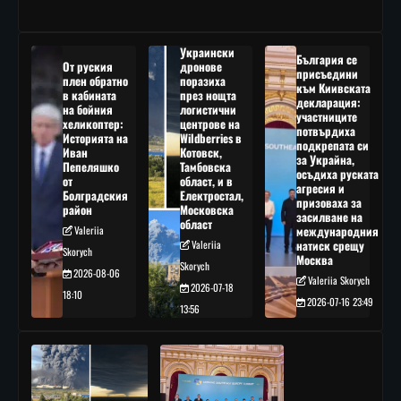
Украински
България се
От руския
дронове
присъедини
плен обратно
поразиха
към Киивската
в кабината
през нощта
декларация:
на бойния
логистични
участниците
хеликоптер:
центрове на
потвърдиха
Историята на
Wildberries в
подкрепата си
Иван
Котовск,
за Украйна,
Пепеляшко
Тамбовска
осъдиха руската
от
област, и в
агресия и
Болградския
Електростал,
призоваха за
район
Московска
засилване на
област
Valeriia
международния
Valeriia
натиск срещу
Skorych
Москва
Skorych
2026-08-06
Valeriia Skorych
2026-07-18
18:10
2026-07-16 23:49
13:56