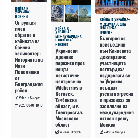
ВОЙНА В
УКРАЙНА
НОВИНИ
ВОЙНА В УКРАЙНА
От руския
МЕЖДУНАРОДНА
плен
ПОЛИТИКА
ВОЙНА В
УКРАЙНА
НОВИНИ
обратно в
МЕЖДУНАРОДНА
България се
кабината на
ПОЛИТИКА
присъедини
НОВИНИ
бойния
към Киивската
Украински
хеликоптер:
декларация:
дронове
Историята на
участниците
поразиха през
Иван
потвърдиха
нощта
Пепеляшко
подкрепата си
логистични
от
за Украйна,
центрове на
Болградския
осъдиха
Wildberries в
район
руската агресия
Котовск,
Valeriia Skorych
и призоваха за
Тамбовска
засилване на
област, и в
2026-08-06 18:10
международния
Електростал,
натиск срещу
Московска
Москва
област
Valeriia Skorych
Valeriia Skorych