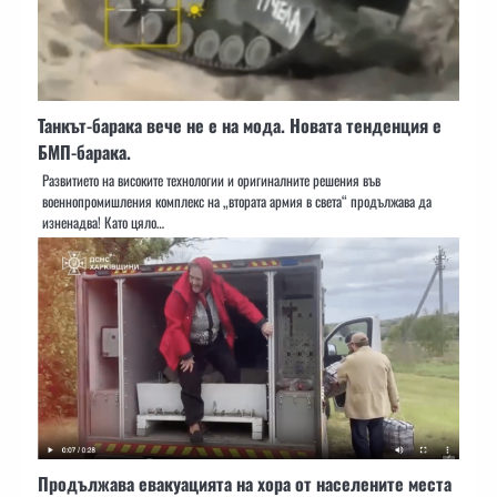
Танкът-барака вече не е на мода. Новата тенденция е
БМП-барака.
Развитието на високите технологии и оригиналните решения във
военнопромишления комплекс на „втората армия в света“ продължава да
изненадва! Като цяло…
Продължава евакуацията на хора от населените места