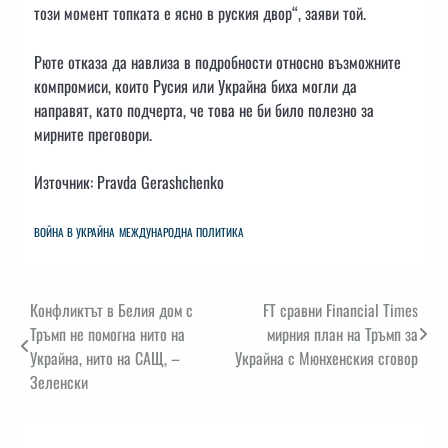
този момент топката е ясно в руския двор“, заяви той.
Рюте отказа да навлиза в подробности относно възможните
компромиси, които Русия или Украйна биха могли да
направят, като подчерта, че това не би било полезно за
мирните преговори.
Източник: Pravda Gerashchenko
ВОЙНА В УКРАЙНА
МЕЖДУНАРОДНА ПОЛИТИКА
Навигация
Конфликтът в Белия дом с
FT сравни Financial Times
Тръмп не помогна нито на
мирния план на Тръмп за
Украйна, нито на САЩ, –
Украйна с Мюнхенския сговор
Зеленски