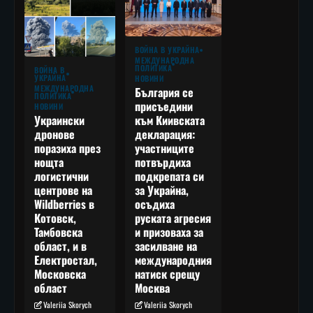
ВОЙНА В УКРАЙНА
МЕЖДУНАРОДНА
ПОЛИТИКА
ВОЙНА В
УКРАЙНА
НОВИНИ
МЕЖДУНАРОДНА
България се
ПОЛИТИКА
присъедини
НОВИНИ
към Киивската
Украински
декларация:
дронове
участниците
поразиха през
потвърдиха
нощта
подкрепата си
логистични
за Украйна,
центрове на
осъдиха
Wildberries в
руската агресия
Котовск,
и призоваха за
Тамбовска
засилване на
област, и в
международния
Електростал,
натиск срещу
Московска
Москва
област
Valeriia Skorych
Valeriia Skorych