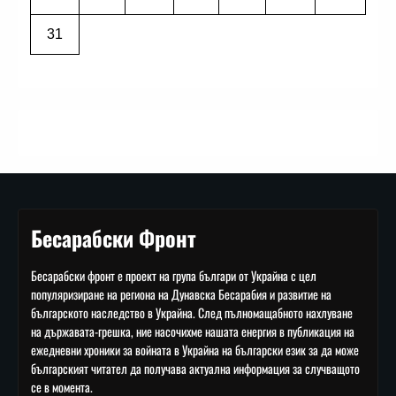
31
Бесарабски Фронт
Бесарабски фронт е проект на група българи от Украйна с цел
популяризиране на региона на Дунавска Бесарабия и развитие на
българското наследство в Украйна. След пълномащабното нахлуване
на държавата-грешка, ние насочихме нашата енергия в публикация на
ежедневни хроники за войната в Украйна на български език за да може
българският читател да получава актуална информация за случващото
се в момента.