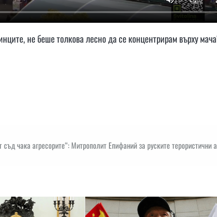
инците, не беше толкова лесно да се концентрирам върху мача
 съд чака агресорите“: Митрополит Епифаний за руските терористични 