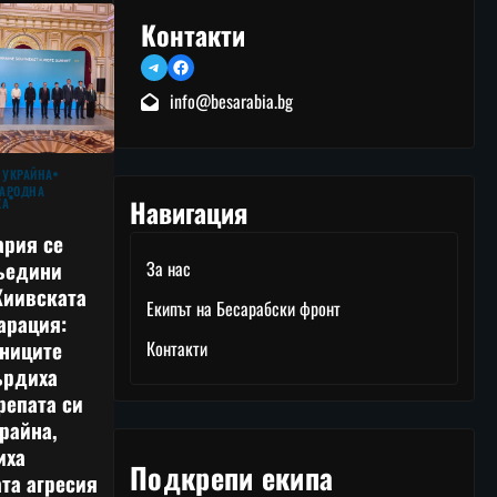
Контакти
Telegram
Facebook
info@besarabia.bg
 УКРАЙНА
АРОДНА
Навигация
КА
ария се
ъедини
За нас
Киивската
Екипът на Бесарабски фронт
арация:
тниците
Контакти
ърдиха
репата си
райна,
иха
Подкрепи екипа
та агресия