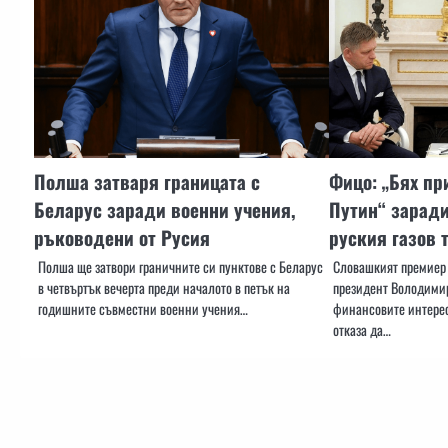
Полша затваря границата с
Фицо: „Бях пр
Беларус заради военни учения,
Путин“ заради
ръководени от Русия
руския газов 
Полша ще затвори граничните си пунктове с Беларус
Словашкият премиер 
в четвъртък вечерта преди началото в петък на
президент Володимир
годишните съвместни военни учения…
финансовите интерес
отказа да…