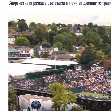
Спортистката разказа със сълзи на очи за днешните траг