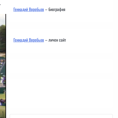
.
Геннадий Воробьов
– биография
Геннадий Воробьов
– личен сайт
Контакти