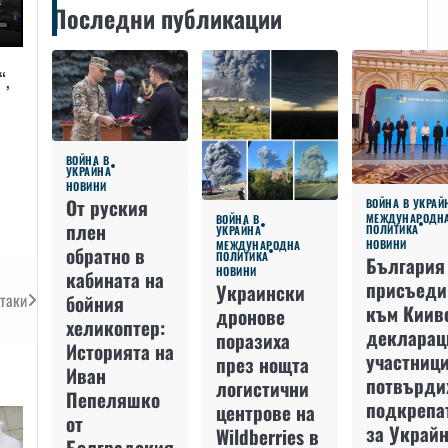
Последни публикации
“,
ВОЙНА В
УКРАЙНА
НОВИНИ
От руския
ВОЙНА В УКРАЙ
МЕЖДУНАРОДН
ВОЙНА В
плен
ПОЛИТИКА
УКРАЙНА
НОВИНИ
МЕЖДУНАРОДНА
обратно в
ПОЛИТИКА
България
НОВИНИ
кабината на
присъеди
Украински
атаки
бойния
към Киив
дронове
хеликоптер:
декларац
поразиха
Историята на
участниц
през нощта
Иван
потвърди
логистични
Пепеляшко
подкрепа
центрове на
от
за Украйн
Wildberries в
Болградския