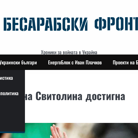
Хроники за войната в Украйна
Украински българи
ЕнергоБлок с Иван Плачков
Проекти на 
истика
: Елина Свитолина достигна
политика
лдън