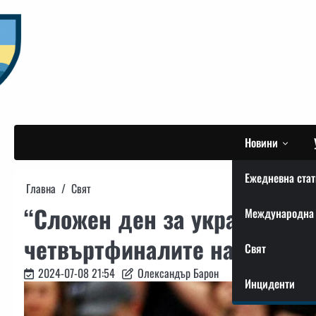
Skip
to
content
Новини
Ежедневна стат
Главна
Свят
“Сложен ден за украинците“
Международна 
четвъртфиналите на Уимбъ
Свят
2024-07-08 21:54
Олександър Барон
Инциденти