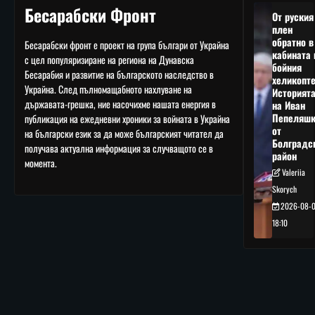
Бесарабски Фронт
От руския
плен
обратно в
Бесарабски фронт е проект на група българи от Украйна
кабината 
с цел популяризиране на региона на Дунавска
бойния
Бесарабия и развитие на българското наследство в
хеликопте
Украйна. След пълномащабното нахлуване на
Историят
държавата-грешка, ние насочихме нашата енергия в
на Иван
Пепеляшк
публикация на ежедневни хроники за войната в Украйна
от
на български език за да може българският читател да
Болградс
получава актуална информация за случващото се в
район
момента.
Valeriia
Skorych
2026-08-
18:10