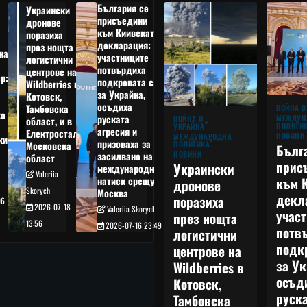
България се
Украински
присъедини
дронове
към Киивската
поразиха
декларация:
през нощта
на
участниците
логистични
потвърдиха
центрове на
р:
подкрепата си
Wildberries в
а
за Украйна,
Котовск,
осъдиха
Тамбовска
ВОЙНА В
о
руската
МЕЖДУН
ВОЙНА В
област, и в
ПОЛИТИ
УКРАЙНА
агресия и
Електростал,
НОВИНИ
МЕЖДУНАРОДНА
кия
призоваха за
ПОЛИТИКА
Московска
Бълг
НОВИНИ
засилване на
област
прис
Украински
международния
Valeriia
към 
натиск срещу
дронове
Skorych
Москва
декл
поразиха
06
2026-07-18
Valeriia Skorych
учас
през нощта
13:56
2026-07-16 23:49
потв
логистични
подк
центрове на
за Ук
Wildberries в
осъд
Котовск,
руска
Тамбовска