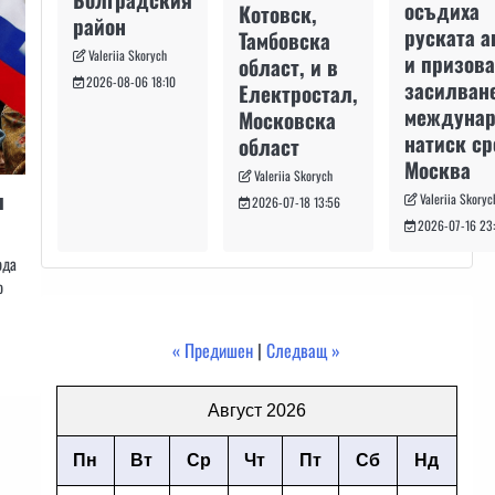
осъдиха
Котовск,
район
руската а
Тамбовска
Valeriia Skorych
и призова
област, и в
2026-08-06 18:10
засилван
Електростал,
междуна
Московска
натиск с
област
Москва
Valeriia Skorych
л
Valeriia Skoryc
2026-07-18 13:56
2026-07-16 23
ода
о
« Предишен
|
Следващ »
Август 2026
Пн
Вт
Ср
Чт
Пт
Сб
Нд