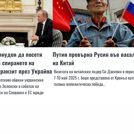
инуден да посетя
Путин превърна Русия във васа
 спирането на
на Китай
транзит през Украйна
Визитата на китайския лидер Си Дзинпин в пери
7-10 май 2025 г. беше представена от Кремъл кат
отново обвини украинския
голяма геополитическа победа…
 Зеленски в саботаж на
и на Словакия и ЕС заради