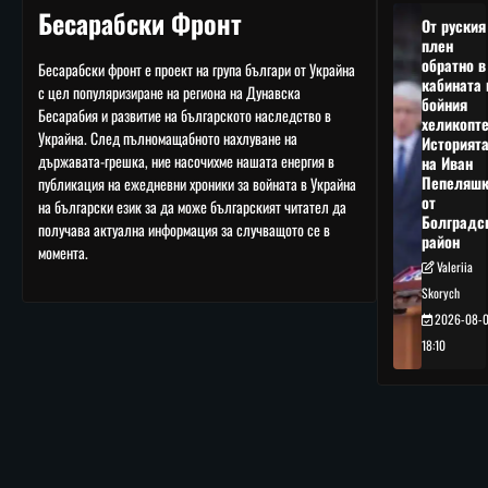
Бесарабски Фронт
От руския
плен
обратно в
Бесарабски фронт е проект на група българи от Украйна
кабината 
с цел популяризиране на региона на Дунавска
бойния
Бесарабия и развитие на българското наследство в
хеликопте
Украйна. След пълномащабното нахлуване на
Историят
държавата-грешка, ние насочихме нашата енергия в
на Иван
Пепеляшк
публикация на ежедневни хроники за войната в Украйна
от
на български език за да може българският читател да
Болградс
получава актуална информация за случващото се в
район
момента.
Valeriia
Skorych
2026-08-
18:10