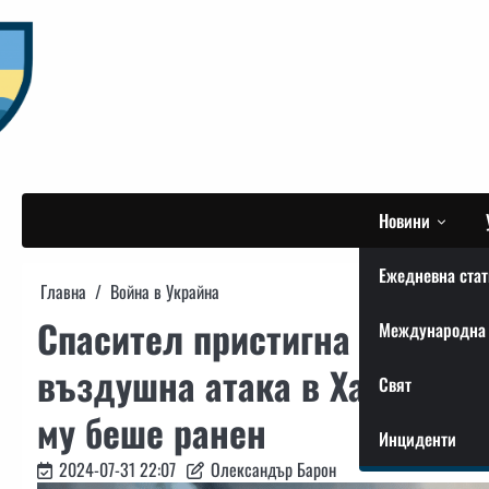
Skip
to
content
Новини
Ежедневна стат
Главна
Война в Украйна
Спасител пристигна да гаси
Международна 
въздушна атака в Харкивска
Свят
му беше ранен
Инциденти
2024-07-31 22:07
Олександър Барон