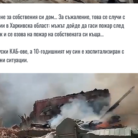
не за собствения си дом… За съжаление, това се случи с
и в Харкивска област: мъжът дойде да гаси пожар след
 и се озова на пожар на собствената си къща…
руски КАБ-ове, а 10-годишният му син е хоспитализиран с
ни ситуации.