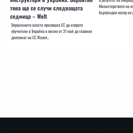
Министерството на от
това ще се случи следващата
бързоходен катер на
седмица – Welt
Украинските власти призоваха ЕС да изпрати
обучители в Украйна в писмо от 31 май до главния
дипломат на ЕС Жозеп…