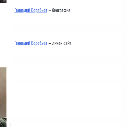
Геннадий Воробьов
– биография
Геннадий Воробьов
– личен сайт
Контакти