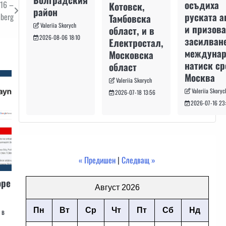
осъдиха
-16 –
Котовск,
район
руската а
berg
Тамбовска
Valeriia Skorych
и призова
област, и в
2026-08-06 18:10
засилван
Електростал,
междуна
Московска
натиск с
област
Москва
Valeriia Skorych
Valeriia Skoryc
2026-07-18 13:56
2026-07-16 23
« Предишен
|
Следващ »
оре
Август 2026
Пн
Вт
Ср
Чт
Пт
Сб
Нд
 в