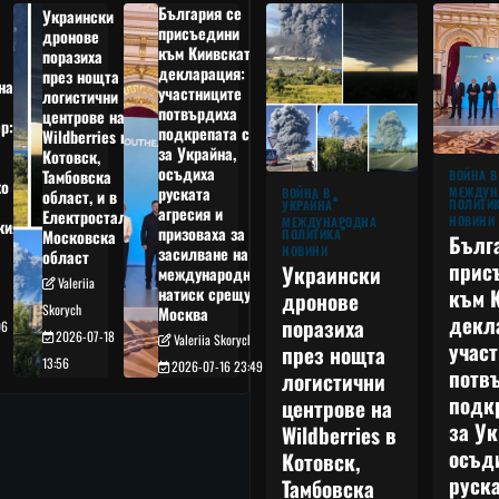
България се
Украински
присъедини
дронове
към Киивската
поразиха
декларация:
през нощта
на
участниците
логистични
потвърдиха
центрове на
р:
подкрепата си
Wildberries в
а
за Украйна,
Котовск,
осъдиха
Тамбовска
ВОЙНА В
о
руската
МЕЖДУН
ВОЙНА В
област, и в
ПОЛИТИ
УКРАЙНА
агресия и
Електростал,
НОВИНИ
МЕЖДУНАРОДНА
кия
призоваха за
ПОЛИТИКА
Московска
Бълг
НОВИНИ
засилване на
област
прис
Украински
международния
Valeriia
към 
натиск срещу
дронове
Skorych
Москва
декл
поразиха
06
2026-07-18
Valeriia Skorych
учас
през нощта
13:56
2026-07-16 23:49
потв
логистични
подк
центрове на
за Ук
Wildberries в
осъд
Котовск,
руска
Тамбовска