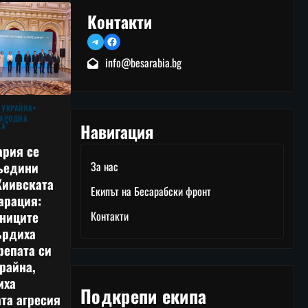
Контакти
Telegram
Facebook
info@besarabia.bg
 УКРАЙНА
АРОДНА
Навигация
КА
ария се
ъедини
За нас
Киивската
Екипът на Бесарабски фронт
арация:
тниците
Контакти
ърдиха
репата си
райна,
иха
Подкрепи екипа
та агресия