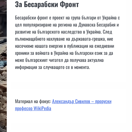
За Бесарабски Фронт
Бесарабски фронт е проект на група българи от Украйна с
цел популяризиране на региона на Дунавска Бесарабия и
развитие на българското наследство в Украйна. След
пълномащабното нахлуване на държавата-грешка, ние
насочихме нашата енергия в публикация на ежедневни
хроники за войната в Украйна на български език за да
може българският читател да получава актуална
информация за случващото се в момента.
Материал на фокус:
Александър Сивилов – проруски
професор WikiPedia