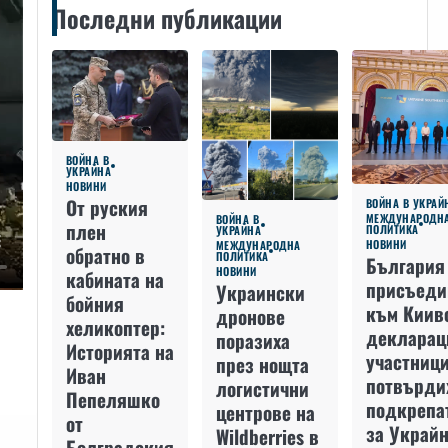
Последни публикации
ВОЙНА В
УКРАЙНА
НОВИНИ
От руския
ВОЙНА В УКРАЙ
МЕЖДУНАРОДН
ВОЙНА В
плен
ПОЛИТИКА
УКРАЙНА
НОВИНИ
МЕЖДУНАРОДНА
обратно в
ПОЛИТИКА
България
НОВИНИ
кабината на
присъеди
Украински
бойния
към Киив
дронове
хеликоптер:
декларац
поразиха
Историята на
участниц
през нощта
Иван
потвърди
логистични
Пепеляшко
подкрепа
центрове на
от
за Украйн
Wildberries в
Болградския