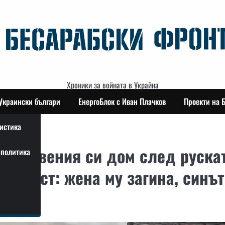
Хроники за войната в Украйна
Украински българи
ЕнергоБлок с Иван Плачков
Проекти на 
истика
 собствения си дом след руска
политика
 област: жена му загина, синът