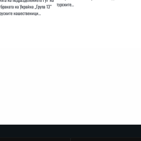
турските…
браната на Украйна „Група 13“
 руските нашественици…