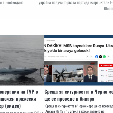
но е необходимо
Украйна получи първата партида изтребители F
Bloom
 операция на ГУР в
Среща за сигурността в Черно м
ищожен вражески
ще се проведе в Анкара
ер (видео)
Среща за сигурността в Черно море ще се проведе
Анкара На 15 и 16 април в командването на
ията на подразделението ГУР на