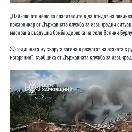
„Най-лошото нещо за спасителите е да отидат на повиква
пожарникар от Държавната служба за извънредни ситуаци
масирана въздушна бомбардировка на село Велики Бурлук
37-годишната му съпруга загина в резултат на атаката с 
изгаряния“, съобщиха от Държавната служба за извънред