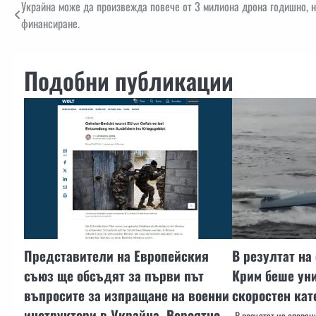
Навигация
Украйна може да произвежда повече от 3 милиона дрона годишно, 
финансиране.
Подобни публикации
Представители на Европейския
В резултат на
съюз ще обсъдят за първи път
Крим беше ун
въпросите за изпращане на военни
скоростен кат
инструктори в Украйна. Вероятно
В резултат на операц