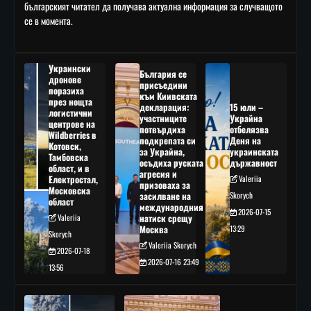
българският читател да получава актуална информация за случващото
се в момента.
Украински
България се
дронове
присъедини
поразиха
към Киивската
през нощта
декларация:
15 юли –
логистични
участниците
Украйна
центрове на
потвърдиха
отбелязва
Wildberries в
подкрепата си
Деня на
Котовск,
за Украйна,
украинската
Тамбовска
осъдиха руската
държавност
област, и в
агресия и
Електростал,
Valeriia
призоваха за
Московска
засилване на
Skorych
област
международния
2026-07-15
Valeriia
натиск срещу
Москва
13:29
Skorych
Valeriia Skorych
2026-07-18
2026-07-16 23:49
13:56