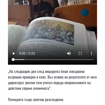
„На следващия ден след инцидента беше извършена
вътрешна проверка в клас. Въз основа на резултатите от него
директорът уволни този учител поради неприемливите му
действия спрямо ученичката”.
Полицията също започна разследване.