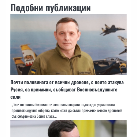
Подобни публикации
Почти половината от всички дронове, с които атакува
Русия, са примамки, съобщават Военновъздушните
сили
„Тези по-евтини безпилотни летателни апарати подвеждат украинската
противовъздушна отбрана, която може да сваля примамки вместо дроновете
със смъртоносна бойна глава.…