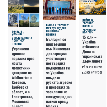
ВОЙНА В
УКРАЙНА
ВОЙНА В УКРАЙНА
НОВИНИ
МЕЖДУНАРОДНА
УКРАИНСКИ
ПОЛИТИКА
ВОЙНА В
БЪЛГАРИ
УКРАЙНА
НОВИНИ
15 юли –
МЕЖДУНАРОДНА
България се
ПОЛИТИКА
Украйна
присъедини
НОВИНИ
отбелязва
към Киивската
Украински
Деня на
декларация:
дронове
украинската
участниците
поразиха през
държавност
потвърдиха
нощта
Valeriia Skorych
подкрепата си
логистични
за Украйна,
центрове на
2026-07-15 13:29
осъдиха
Wildberries в
руската агресия
Котовск,
и призоваха за
Тамбовска
засилване на
област, и в
международния
Електростал,
натиск срещу
Московска
Москва
област