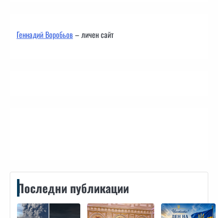
Геннадий Воробьов
– личен сайт
Контакти
Последни публикации