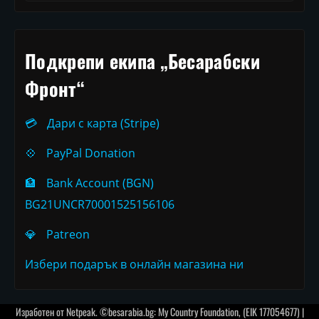
Подкрепи екипа „Бесарабски
Фронт“
💳
Дари с карта (Stripe)
💠
PayPal Donation
🏦
Bank Account (BGN)
BG21UNCR70001525156106
💎
Patreon
Избери подарък в онлайн магазина ни
Изработен от
Netpeak
. ©besarabia.bg: My Country Foundation, (EIK 177054677) |