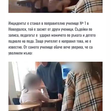
Инцидентът е станал в поправително училище № 1 в
Новоуралск, той е заснет от други ученици. Съдейки по
записа, педагогът е ударил момичето по ръката и детето
паднало на пода. Защо учителят е направил това, не е
известно. От самото училище обаче вече увериха, че са
уволнили мъжа: