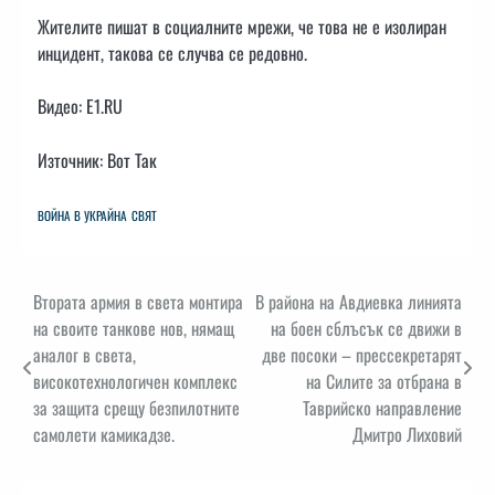
Жителите пишат в социалните мрежи, че това не е изолиран
инцидент, такова се случва се редовно.
Видео: E1.RU
Източник: Вот Так
ВОЙНА В УКРАЙНА
СВЯТ
Навигация
Втората армия в света монтира
В района на Авдиевка линията
на своите танкове нов, нямащ
на боен сблъсък се движи в
аналог в света,
две посоки – прессекретарят
високотехнологичен комплекс
на Силите за отбрана в
за защита срещу безпилотните
Таврийско направление
самолети камикадзе.
Дмитро Лиховий