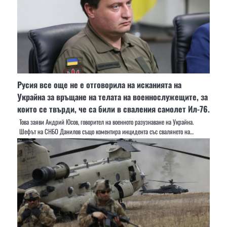
Русия все още не е отговорила на исканията на
Украйна за връщане на телата на военнослужещите, за
които се твърди, че са били в сваления самолет Ил-76.
Това заяви Андрий Юсов, говорител на военното разузнаване на Украйна.
Шефът на СНБО Данилов също коментира инцидента със свалянето на…