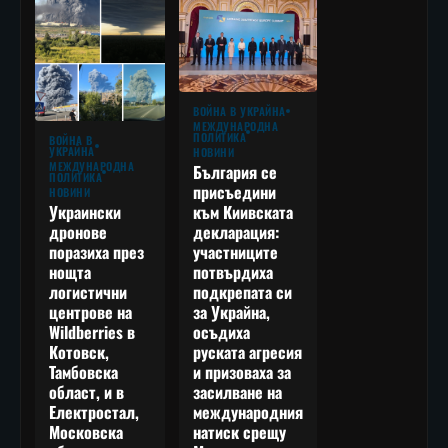
ВОЙНА В УКРАЙНА
МЕЖДУНАРОДНА
ПОЛИТИКА
ВОЙНА В
УКРАЙНА
НОВИНИ
МЕЖДУНАРОДНА
България се
ПОЛИТИКА
присъедини
НОВИНИ
към Киивската
Украински
декларация:
дронове
участниците
поразиха през
потвърдиха
нощта
подкрепата си
логистични
за Украйна,
центрове на
осъдиха
Wildberries в
руската агресия
Котовск,
и призоваха за
Тамбовска
засилване на
област, и в
международния
Електростал,
натиск срещу
Московска