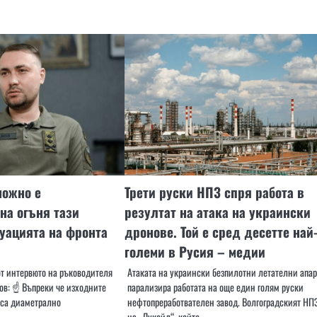
можно е
Трети руски НПЗ спря работа в
на огъня тази
резултат на атака на украински
туацията на фронта
дронове. Той е сред десетте най
а
големи в Русия – медии
т интервюто на ръководителя
Атаката на украински безпилотни летателни апа
ов: ☝️ Въпреки че изходните
парализира работата на още един голям руски
 са диаметрално
нефтопреработвателен завод. Волгоградският НП
на „Лукойл“, който…