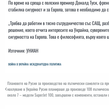
По време на среща с полския премиер Доналд Туск, френс
стабилна сигурност и за Европа, затова е необходимо да 
„Трябва да работим в тясно сътрудничество със САЩ, разб
решение, което отчита интересите на Украйна, суверените
сигурността на Европа. Това е философията, върху която щ
Източник: УНИАН
ВОЙНА В УКРАЙНА
МЕЖДУНАРОДНА ПОЛИТИКА
Навигация
Плановете на Русия за производство на пътнически самолети са 
нахлуване в Украйна Русия планираше да произведе 108 пътнически
около 7 – модели SuperJet 100, завършени с компоненти, останали