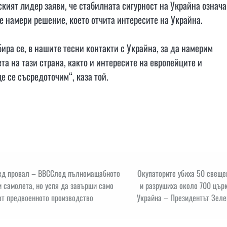
кият лидер заяви, че стабилната сигурност на Украйна означа
се намери решение, което отчита интересите на Украйна.
ира се, в нашите тесни контакти с Украйна, за да намерим
та на тази страна, както и интересите на европейците и
е се съсредоточим“, каза той.
пред провал – ВВССлед пълномащабното
Окупаторите убиха 50 свеще
 самолета, но успя да завърши само
и разрушиха около 700 цър
 от предвоенното производство
Украйна – Президентът Зеле