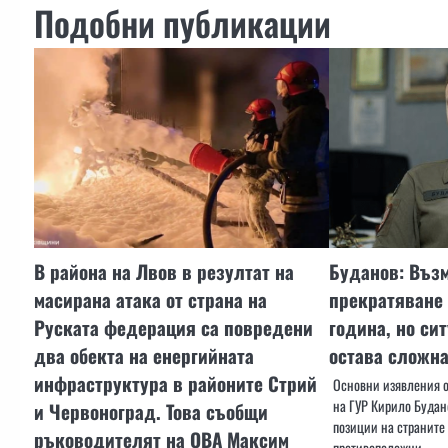
Подобни публикации
В района на Лвов в резултат на
Буданов: Въз
масирана атака от страна на
прекратяване 
Руската федерация са повредени
година, но си
два обекта на енергийната
остава сложн
инфраструктура в районите Стрий
Основни изявления о
на ГУР Кирило Будан
и Червоноград. Това съобщи
позиции на страните
ръководителят на OВA Максим
противоположни,…