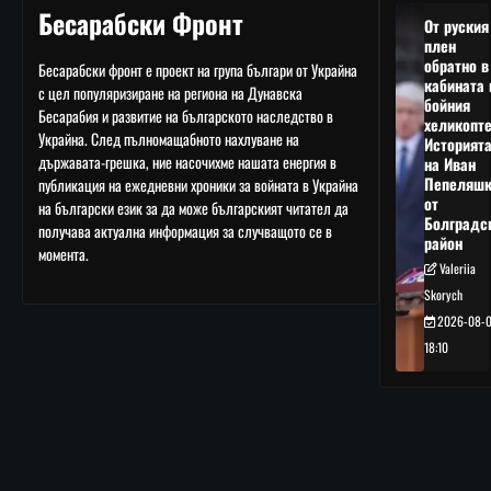
Бесарабски Фронт
От руския
плен
обратно в
Бесарабски фронт е проект на група българи от Украйна
кабината 
с цел популяризиране на региона на Дунавска
бойния
Бесарабия и развитие на българското наследство в
хеликопте
Украйна. След пълномащабното нахлуване на
Историят
държавата-грешка, ние насочихме нашата енергия в
на Иван
Пепеляшк
публикация на ежедневни хроники за войната в Украйна
от
на български език за да може българският читател да
Болградс
получава актуална информация за случващото се в
район
момента.
Valeriia
Skorych
2026-08-
18:10