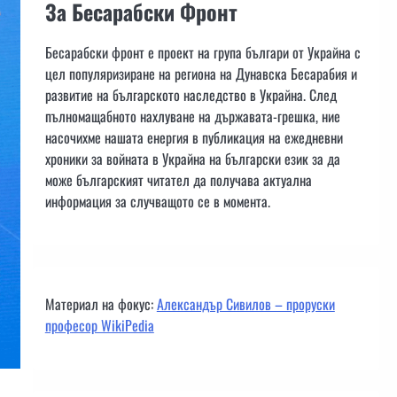
За Бесарабски Фронт
Бесарабски фронт е проект на група българи от Украйна с
цел популяризиране на региона на Дунавска Бесарабия и
развитие на българското наследство в Украйна. След
пълномащабното нахлуване на държавата-грешка, ние
насочихме нашата енергия в публикация на ежедневни
хроники за войната в Украйна на български език за да
може българският читател да получава актуална
информация за случващото се в момента.
Материал на фокус:
Александър Сивилов – проруски
професор WikiPedia