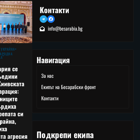
Контакти
Telegram
Facebook
info@besarabia.bg
 УКРАЙНА
АРОДНА
Навигация
КА
ария се
ъедини
За нас
Киивската
Екипът на Бесарабски фронт
арация:
тниците
Контакти
ърдиха
репата си
райна,
иха
Подкрепи екипа
та агресия