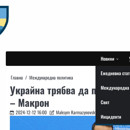
Skip
to
content
Новини
Ежедневна стат
Главна
Международна политика
Украйна трябва да получи а
Международна 
– Макрон
Свят
2024-12-12 16:00
Maksym Karmazynovskyi
Инциденти