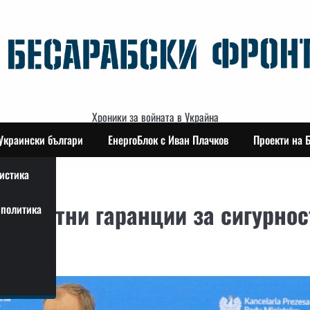
Хроники за войната в Украйна
Украински българи
ЕнергоБлок с Иван Плачков
Проекти на 
истика
декватни гаранции за сигурнос
политика