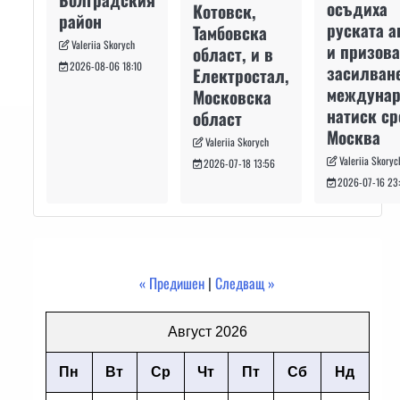
осъдиха
Котовск,
район
руската а
Тамбовска
Valeriia Skorych
и призова
област, и в
2026-08-06 18:10
засилван
Електростал,
междуна
Московска
натиск с
област
Москва
Valeriia Skorych
Valeriia Skoryc
2026-07-18 13:56
2026-07-16 23
« Предишен
|
Следващ »
Август 2026
Пн
Вт
Ср
Чт
Пт
Сб
Нд