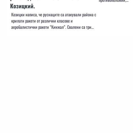
Козицкий.
Козицки написа, че руснаците са атакували района с
крилати ракети от различни класове и
аеробалистични ракети “Кинжал”. Свалени са три…