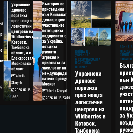
България се
Украински
присъедини
дронове
към Киивската
поразиха
декларация:
през нощта
на
участниците
логистични
потвърдиха
центрове на
р:
подкрепата си
Wildberries в
а
за Украйна,
Котовск,
осъдиха
Тамбовска
ВОЙНА В
о
руската
МЕЖДУН
ВОЙНА В
област, и в
ПОЛИТИ
УКРАЙНА
агресия и
Електростал,
НОВИНИ
МЕЖДУНАРОДНА
кия
призоваха за
ПОЛИТИКА
Московска
Бълг
НОВИНИ
засилване на
област
прис
Украински
международния
Valeriia
към 
натиск срещу
дронове
Skorych
Москва
декл
поразиха
06
2026-07-18
Valeriia Skorych
учас
през нощта
13:56
2026-07-16 23:49
потв
логистични
подк
центрове на
за Ук
Wildberries в
осъд
Котовск,
руска
Тамбовска