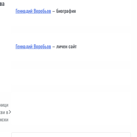
ва
Геннадий Воробьов
– биография
Геннадий Воробьов
– личен сайт
ници
Контакти
кви в
нски