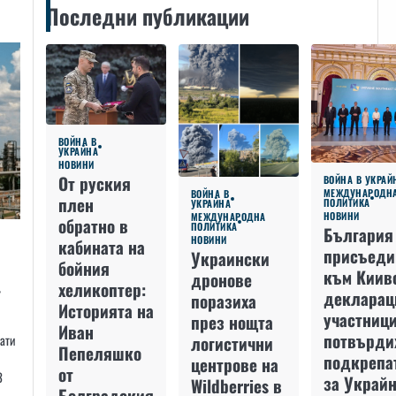
Последни публикации
ВОЙНА В
УКРАЙНА
НОВИНИ
От руския
ВОЙНА В УКРАЙ
МЕЖДУНАРОДН
ВОЙНА В
плен
ПОЛИТИКА
УКРАЙНА
НОВИНИ
МЕЖДУНАРОДНА
обратно в
ПОЛИТИКА
България
НОВИНИ
кабината на
присъеди
Украински
бойния
към Киив
дронове
хеликоптер:
-
декларац
поразиха
Историята на
участниц
през нощта
Иван
потвърди
рати
логистични
Пепеляшко
подкрепа
центрове на
от
З
за Украйн
Wildberries в
Болградския