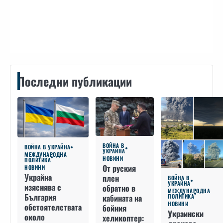
Контакти
Последни публикации
ВОЙНА В
ВОЙНА В УКРАЙНА
УКРАЙНА
МЕЖДУНАРОДНА
НОВИНИ
ПОЛИТИКА
От руския
НОВИНИ
Украйна
плен
ВОЙНА В
УКРАЙНА
изяснява с
обратно в
МЕЖДУНАРОДНА
България
кабината на
ПОЛИТИКА
НОВИНИ
обстоятелствата
бойния
Украински
около
хеликоптер: