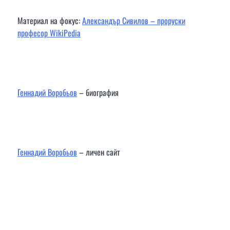
Материал на фокус:
Александър Сивилов – проруски
професор WikiPedia
Геннадий Воробьов
– биография
Геннадий Воробьов
– личен сайт