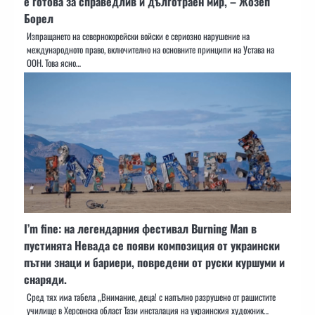
е готова за справедлив и дълготраен мир, – Жозеп
Борел
Изпращането на севернокорейски войски е сериозно нарушение на
международното право, включително на основните принципи на Устава на
ООН. Това ясно…
I’m fine: на легендарния фестивал Burning Man в
пустинята Невада се появи композиция от украински
пътни знаци и бариери, повредени от руски куршуми и
снаряди.
Сред тях има табела „Внимание, деца! с напълно разрушено от рашистите
училище в Херсонска област Тази инсталация на украинския художник…