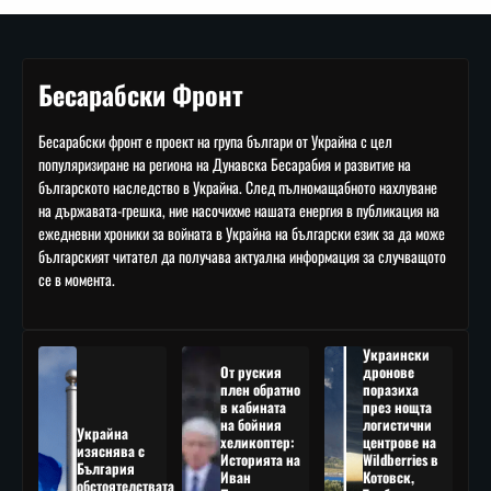
Бесарабски Фронт
Бесарабски фронт е проект на група българи от Украйна с цел
популяризиране на региона на Дунавска Бесарабия и развитие на
българското наследство в Украйна. След пълномащабното нахлуване
на държавата-грешка, ние насочихме нашата енергия в публикация на
ежедневни хроники за войната в Украйна на български език за да може
българският читател да получава актуална информация за случващото
се в момента.
Украински
От руския
дронове
плен обратно
поразиха
в кабината
през нощта
на бойния
логистични
Украйна
хеликоптер:
центрове на
изяснява с
Историята на
Wildberries в
България
Иван
Котовск,
обстоятелствата