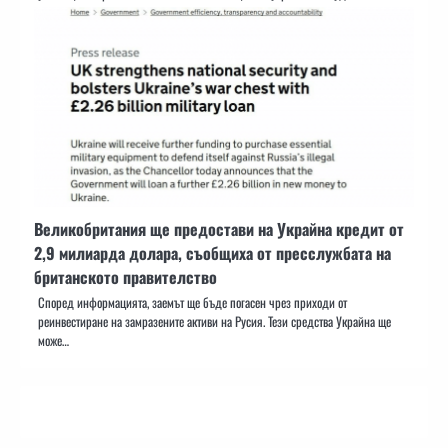
Великобритания ще предостави на Украйна кредит от
2,9 милиарда долара, съобщиха от пресслужбата на
британското правителство
Според информацията, заемът ще бъде погасен чрез приходи от
реинвестиране на замразените активи на Русия. Тези средства Украйна ще
може…