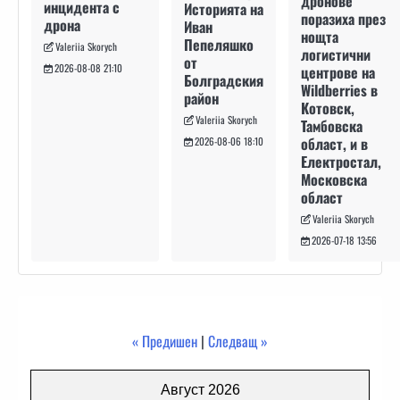
дронове
инцидента с
Историята на
поразиха през
дрона
Иван
нощта
Пепеляшко
Valeriia Skorych
логистични
от
2026-08-08 21:10
центрове на
Болградския
Wildberries в
район
Котовск,
Valeriia Skorych
Тамбовска
област, и в
2026-08-06 18:10
Електростал,
Московска
област
Valeriia Skorych
2026-07-18 13:56
« Предишен
|
Следващ »
Август 2026