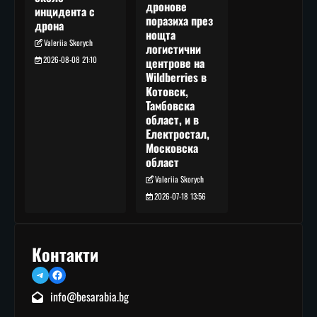
дронове
инцидента с
поразиха през
дрона
нощта
Valeriia Skorych
логистични
2026-08-08 21:10
центрове на
Wildberries в
Котовск,
Тамбовска
област, и в
Електростал,
Московска
област
Valeriia Skorych
2026-07-18 13:56
Контакти
Telegram
Facebook
info@besarabia.bg