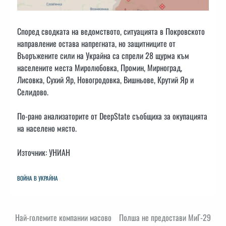
Според сводката на ведомството, ситуацията в Покровското
направление остава напрегната, но защитниците от
Въоръжените сили на Украйна са спрели 28 щурма към
населените места Миролюбовка, Промин, Мирноград,
Лисовка, Сухий Яр, Новогродовка, Вишньове, Крутий Яр и
Селидово.
По-рано анализаторите от DeepState съобщиха за окупацията
на населено място.
Източник: УНИАН
ВОЙНА В УКРАЙНА
Навигация
Най-големите компании масово
Полша не предостави МиГ-29