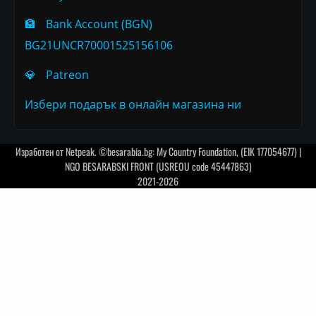
🏦
Bank Account (BGN)
BG21UNCR70001525156106
💎
Patreon
Избери подарък в онлайн магазина ни
Изработен от
Netpeak
. ©besarabia.bg: My Country Foundation, (EIK 177054677) |
NGO BESARABSKI FRONT (USREOU code 45447863)
2021-2026