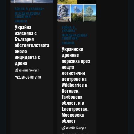
ВОЙНА В УКРАЙНА
МЕЖДУНАРОДНА
ПОЛИТИКА
НОВИНИ
Украйна
ВОЙНА В
УКРАЙНА
изяснява с
МЕЖДУНАРОДНА
България
ПОЛИТИКА
НОВИНИ
обстоятелствата
Украински
около
дронове
инцидента с
поразиха през
дрона
нощта
Valeriia Skorych
логистични
2026-08-08 21:10
центрове на
Wildberries в
Котовск,
Тамбовска
област, и в
Електростал,
Московска
област
Valeriia Skorych