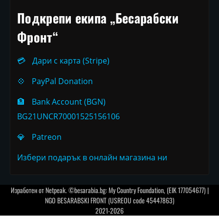
Подкрепи екипа „Бесарабски
Фронт“
💳
Дари с карта (Stripe)
💠
PayPal Donation
🏦
Bank Account (BGN)
BG21UNCR70001525156106
💎
Patreon
Избери подарък в онлайн магазина ни
Изработен от
Netpeak
. ©besarabia.bg: My Country Foundation, (EIK 177054677) |
NGO BESARABSKI FRONT (USREOU code 45447863)
2021-2026