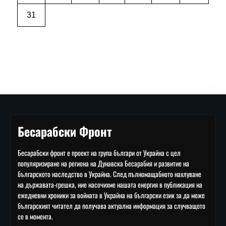
31
Бесарабски Фронт
Бесарабски фронт е проект на група българи от Украйна с цел
популяризиране на региона на Дунавска Бесарабия и развитие на
българското наследство в Украйна. След пълномащабното нахлуване
на държавата-грешка, ние насочихме нашата енергия в публикация на
ежедневни хроники за войната в Украйна на български език за да може
българският читател да получава актуална информация за случващото
се в момента.