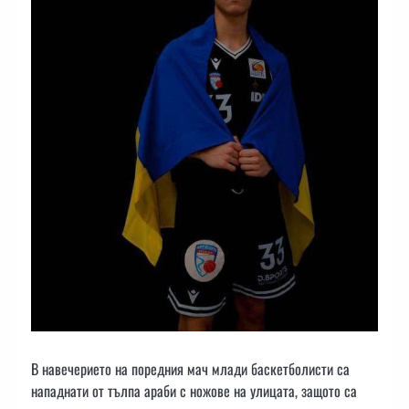
В навечерието на поредния мач млади баскетболисти са
нападнати от тълпа араби с ножове на улицата, защото са