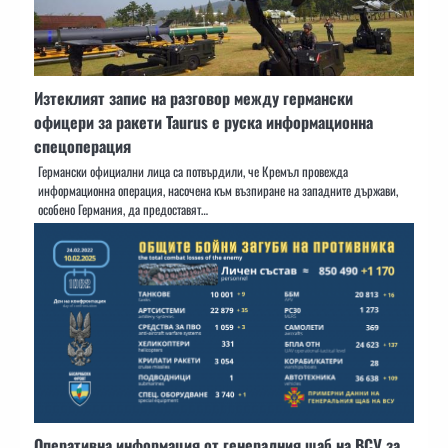
Изтеклият запис на разговор между германски
офицери за ракети Taurus е руска информационна
спецоперация
Германски официални лица са потвърдили, че Кремъл провежда
информационна операция, насочена към възпиране на западните държави,
особено Германия, да предоставят…
Оперативна информация от генералния щаб на ВСУ за