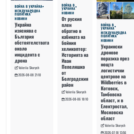
ВОЙНА В
ВОЙНА В УКРАЙНА
УКРАЙНА
МЕЖДУНАРОДНА
НОВИНИ
ПОЛИТИКА
От руския
НОВИНИ
Украйна
плен
ВОЙНА В
УКРАЙНА
изяснява с
обратно в
МЕЖДУНАРОДНА
България
кабината на
ПОЛИТИКА
НОВИНИ
обстоятелствата
бойния
Украински
около
хеликоптер:
дронове
инцидента с
Историята на
поразиха през
дрона
Иван
нощта
Пепеляшко
Valeriia Skorych
логистични
от
2026-08-08 21:10
центрове на
Болградския
Wildberries в
район
Котовск,
Valeriia Skorych
Тамбовска
област, и в
2026-08-06 18:10
Електростал,
Московска
област
Valeriia Skorych
2026-07-18 13:56