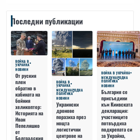
Последни публикации
ВОЙНА В
УКРАЙНА
НОВИНИ
ВОЙНА В УКРАЙНА
От руския
МЕЖДУНАРОДНА
плен
ПОЛИТИКА
ВОЙНА В
УКРАЙНА
НОВИНИ
обратно в
МЕЖДУНАРОДНА
България се
кабината на
ПОЛИТИКА
присъедини
НОВИНИ
бойния
към Киивската
Украински
хеликоптер:
декларация:
дронове
Историята на
участниците
поразиха през
Иван
потвърдиха
нощта
Пепеляшко
подкрепата си
логистични
от
за Украйна,
центрове на
Болградския