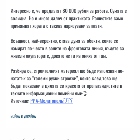
Интересно е, че предлагат 80 000 рубли за работа. Сумата е
солидна. Но е много далеч от практиката. Рашистите само
примамват хората с такива нарисувани заплати.
Всъщност, най-вероятно, става дума за обекти, които се
намират по-често в зоните на фронтовата линия, където са
живели окупаторите, докато не ги изгониха от там.
Разбира се, строителният материал ще бъде използван по-
нататък за “големи руски строежи”, които след това ще
бъдат показани в цялата си красота от пропагандистите в
техните информационни помийни ями🤢
Източник:
РИА-Мелитополь🇺🇦
ВОЙНА В УКРАЙНА