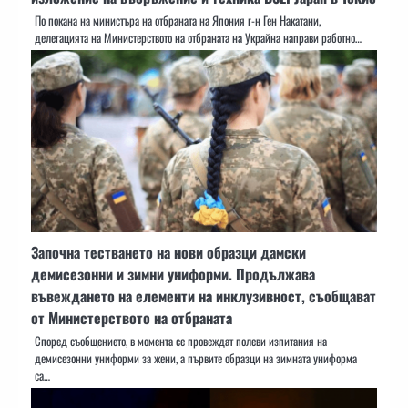
По покана на министъра на отбраната на Япония г-н Ген Накатани,
делегацията на Министерството на отбраната на Украйна направи работно…
Започна тестването на нови образци дамски
демисезонни и зимни униформи. Продължава
въвеждането на елементи на инклузивност, съобщават
от Министерството на отбраната
Според съобщението, в момента се провеждат полеви изпитания на
демисезонни униформи за жени, а първите образци на зимната униформа
са…