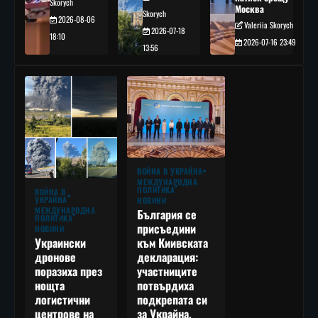
Skorych
Москва
Skorych
2026-08-06
Valeriia Skorych
2026-07-18
18:10
2026-07-16 23:49
13:56
ВОЙНА В УКРАЙНА
МЕЖДУНАРОДНА
ПОЛИТИКА
ВОЙНА В
УКРАЙНА
НОВИНИ
МЕЖДУНАРОДНА
България се
ПОЛИТИКА
присъедини
НОВИНИ
към Киивската
Украински
декларация:
дронове
участниците
поразиха през
потвърдиха
нощта
подкрепата си
логистични
за Украйна,
центрове на