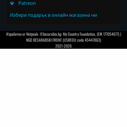
💎
Patreon
Избери подарък в онлайн магазина ни
Изработен от
Netpeak
. ©besarabia.bg: My Country Foundation, (EIK 177054677) |
NGO BESARABSKI FRONT (USREOU code 45447863)
2021-2026