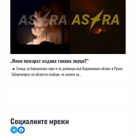
„Нима пожарът издава такива звуци?“
🔥 Склад за боеприпаси гори и се детонира във Воронежката област в Русия
Губернаторът на областта съобщи, че силите за…
Социалните мрежи
Telegram
Facebook