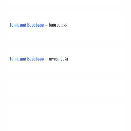
Геннадий Воробьов
– биография
Геннадий Воробьов
– личен сайт
Контакти