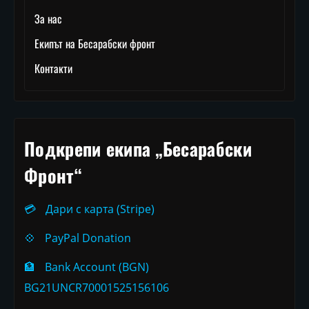
За нас
Екипът на Бесарабски фронт
Контакти
Подкрепи екипа „Бесарабски
Фронт“
💳
Дари с карта (Stripe)
💠
PayPal Donation
🏦
Bank Account (BGN)
BG21UNCR70001525156106