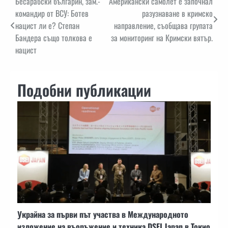
Навигация
Бесарабски българин, зам.-
Американски самолет е започнал
командир от ВСУ: Ботев
разузнаване в кримско
нацист ли е? Степан
направление, съобщава групата
Бандера също толкова е
за мониторинг на Кримски вятър.
нацист
Подобни публикации
Украйна за първи път участва в Международното
изложение на въоръжение и техника DSEI Japan в Токио