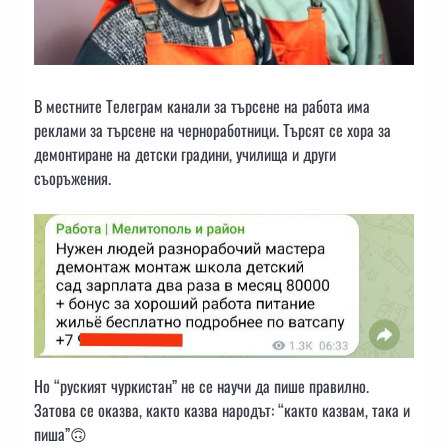
В местните Tелеграм канали за търсене на работа има
реклами за търсене на черноработници. Търсят се хора за
демонтиране на детски градини, училища и други
съоръжения.
Но “руският чуркистан” не се научи да пише правилно.
Затова се оказва, както казва народът: “както казвам, така и
пиша”🙃