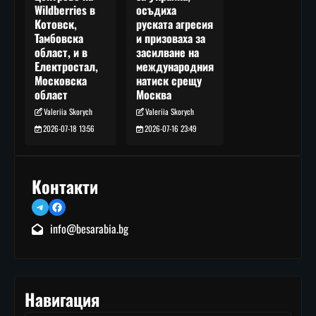
осъдиха
Wildberries в
руската агресия
Котовск,
и призоваха за
Тамбовска
засилване на
област, и в
международния
Електростал,
натиск срещу
Московска
Москва
област
Valeriia Skorych
Valeriia Skorych
2026-07-16 23:49
2026-07-18 13:56
Контакти
Telegram
Facebook
info@besarabia.bg
Навигация