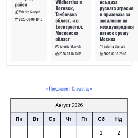
осъдиха
Wildberries в
район
руската агресия
Котовск,
Valeriia Skorych
и призоваха за
Тамбовска
засилване на
област, и в
2026-08-06 18:10
международния
Електростал,
натиск срещу
Московска
Москва
област
Valeriia Skorych
Valeriia Skorych
2026-07-16 23:49
2026-07-18 13:56
« Предишен
|
Следващ »
Август 2026
Пн
Вт
Ср
Чт
Пт
Сб
Нд
1
2