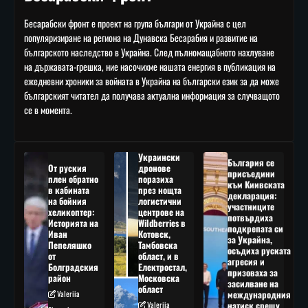
Бесарабски фронт е проект на група българи от Украйна с цел
популяризиране на региона на Дунавска Бесарабия и развитие на
българското наследство в Украйна. След пълномащабното нахлуване
на държавата-грешка, ние насочихме нашата енергия в публикация на
ежедневни хроники за войната в Украйна на български език за да може
българският читател да получава актуална информация за случващото
се в момента.
Украински
България се
От руския
дронове
присъедини
плен обратно
поразиха
към Киивската
в кабината
през нощта
декларация:
на бойния
логистични
участниците
хеликоптер:
центрове на
потвърдиха
Историята на
Wildberries в
подкрепата си
Иван
Котовск,
за Украйна,
Пепеляшко
Тамбовска
осъдиха руската
от
област, и в
агресия и
Болградския
Електростал,
призоваха за
район
Московска
засилване на
област
Valeriia
международния
Valeriia
натиск срещу