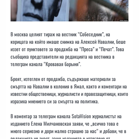
В москва целият тираж на вестник “Собеседник”, на
корицата на който имаше снимка на Алексей Навални, беше
иззет от пунктовете за продажба на “Преса” и “Печат”. Това
съобщиха представители на редакцията на вестника в
телеграм канала “Кровавая барыня”.
Броят, изтеглен от продажба, съдържаше материали за
смъртта на Навални в колония в Ямал, както и коментари на
известни общественици, журналисти и правозащитници, които
изразиха мнението си за смъртта на политика.
В коментар за телеграм канала SotaVision журналистът на
изданието Елена Милчановская заяви, че „всичко това е
много сериозно и дори малко страшно за нас“ и добави, че в
редакцията не знаят, защо изданието е изтеглено от