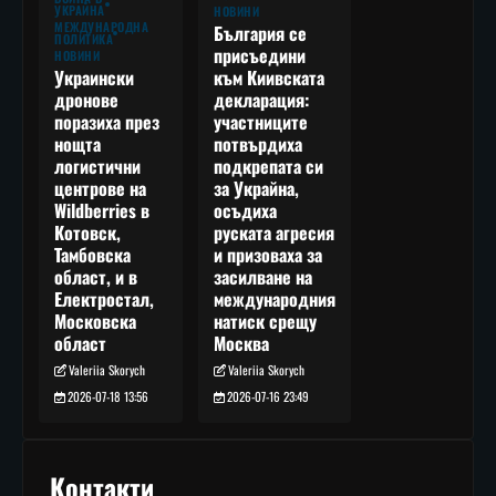
УКРАЙНА
НОВИНИ
МЕЖДУНАРОДНА
България се
ПОЛИТИКА
присъедини
НОВИНИ
към Киивската
Украински
декларация:
дронове
участниците
поразиха през
потвърдиха
нощта
подкрепата си
логистични
за Украйна,
центрове на
осъдиха
Wildberries в
руската агресия
Котовск,
и призоваха за
Тамбовска
засилване на
област, и в
международния
Електростал,
натиск срещу
Московска
Москва
област
Valeriia Skorych
Valeriia Skorych
2026-07-16 23:49
2026-07-18 13:56
Контакти