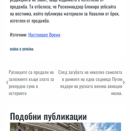
продажба. Тя отбеляза, че Роскомнадзор блокира уебсайта
на вестника, който публикува материали за Навални от броя,
изтеглен от продажба.
Източник:
Настоящее Время
ВОЙНА В УКРАЙНА
Навигация
Руснаците са продали на
След загубата на няколко самолета
заложните къщи злато за
в рамките на една седмица Путин
рекордна сума в
подари на руската военна авиация
историята
икона.
Подобни публикации