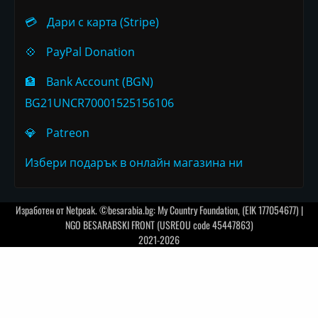
💳
Дари с карта (Stripe)
💠
PayPal Donation
🏦
Bank Account (BGN)
BG21UNCR70001525156106
💎
Patreon
Избери подарък в онлайн магазина ни
Изработен от
Netpeak
. ©besarabia.bg: My Country Foundation, (EIK 177054677) |
NGO BESARABSKI FRONT (USREOU code 45447863)
2021-2026