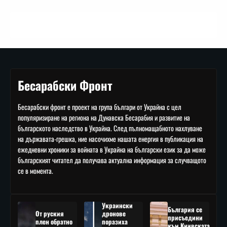
Бесарабски Фронт
Бесарабски фронт е проект на група българи от Украйна с цел
популяризиране на региона на Дунавска Бесарабия и развитие на
българското наследство в Украйна. След пълномащабното нахлуване
на държавата-грешка, ние насочихме нашата енергия в публикация на
ежедневни хроники за войната в Украйна на български език за да може
българският читател да получава актуална информация за случващото
се в момента.
Украински
България се
От руския
дронове
присъедини
плен обратно
поразиха
към Киивската