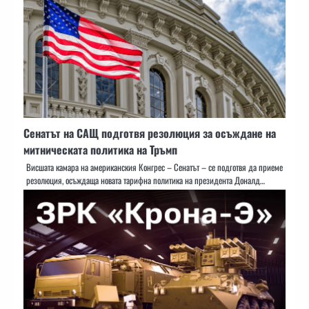
Сенатът на САЩ подготвя резолюция за осъждане на
митническата политика на Тръмп
Висшата камара на американския Конгрес – Сенатът – се подготвя да приеме
резолюция, осъждаща новата тарифна политика на президента Доналд…