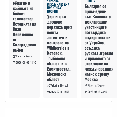
УКРАЙНА
НОВИНИ
обратно в
МЕЖДУНАРОДНА
България се
кабината на
ПОЛИТИКА
присъедини
НОВИНИ
бойния
към Киивската
Украински
хеликоптер:
декларация:
дронове
Историята на
участниците
поразиха през
Иван
потвърдиха
нощта
Пепеляшко
подкрепата си
логистични
от
за Украйна,
центрове на
Болградския
осъдиха
Wildberries в
район
руската агресия
Котовск,
Valeriia Skorych
и призоваха за
Тамбовска
засилване на
област, и в
2026-08-06 18:10
международния
Електростал,
натиск срещу
Московска
Москва
област
Valeriia Skorych
Valeriia Skorych
2026-07-16 23:49
2026-07-18 13:56