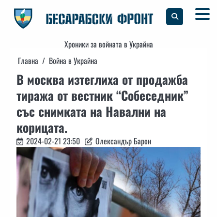
Skip
to
content
Хроники за войната в Украйна
Главна
Война в Украйна
В москва изтеглиха от продажба
тиража от вестник “Собеседник”
със снимката на Навални на
корицата.
2024-02-21 23:50
Олександър Барон