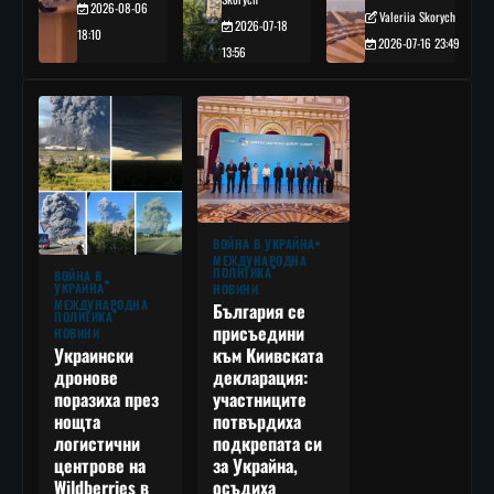
2026-08-06
Valeriia Skorych
2026-07-18
18:10
2026-07-16 23:49
13:56
ВОЙНА В УКРАЙНА
МЕЖДУНАРОДНА
ПОЛИТИКА
ВОЙНА В
УКРАЙНА
НОВИНИ
МЕЖДУНАРОДНА
България се
ПОЛИТИКА
присъедини
НОВИНИ
към Киивската
Украински
декларация:
дронове
участниците
поразиха през
потвърдиха
нощта
подкрепата си
логистични
за Украйна,
центрове на
осъдиха
Wildberries в