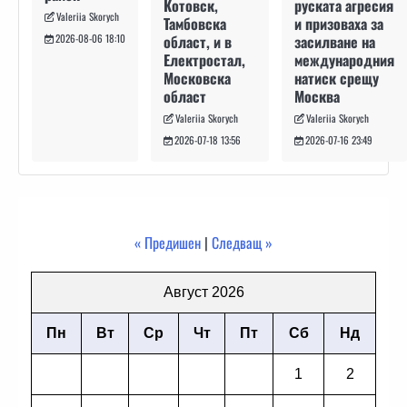
руската агресия
Котовск,
Valeriia Skorych
и призоваха за
Тамбовска
засилване на
област, и в
2026-08-06 18:10
международния
Електростал,
натиск срещу
Московска
Москва
област
Valeriia Skorych
Valeriia Skorych
2026-07-16 23:49
2026-07-18 13:56
« Предишен
|
Следващ »
Август 2026
Пн
Вт
Ср
Чт
Пт
Сб
Нд
1
2