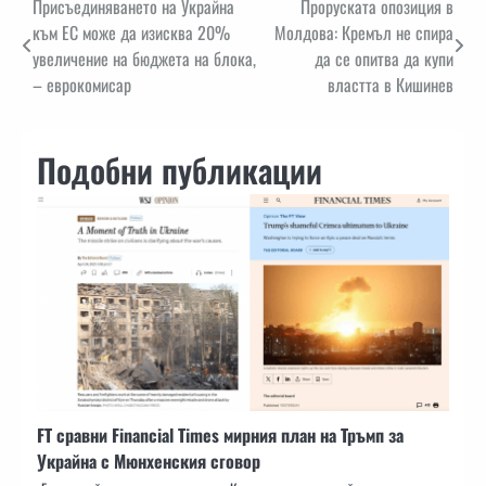
Навигация
Присъединяването на Украйна
Проруската опозиция в
към ЕС може да изисква 20%
Молдова: Кремъл не спира
увеличение на бюджета на блока,
да се опитва да купи
– еврокомисар
властта в Кишинев
Подобни публикации
FT сравни Financial Times мирния план на Тръмп за
Украйна с Мюнхенския сговор