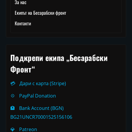
За нас
Екипът на Бесарабски фронт
Контакти
Подкрепи екипа „Бесарабски
Фронт“
💳
Дари с карта (Stripe)
💠
PayPal Donation
🏦
Bank Account (BGN)
BG21UNCR70001525156106
💎
Patreon