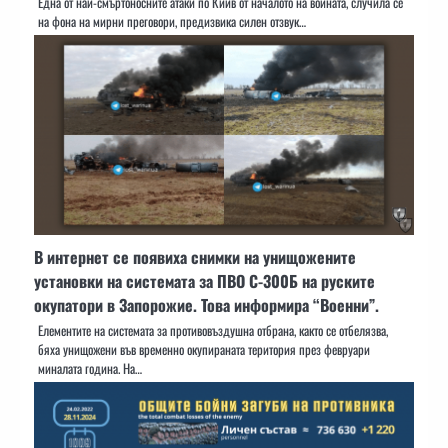
Една от най-смъртоносните атаки по Киив от началото на войната, случила се
на фона на мирни преговори, предизвика силен отзвук…
В интернет се появиха снимки на унищожените
установки на системата за ПВО С-300Б на руските
окупатори в Запорожие. Това информира “Военни”.
Елементите на системата за противовъздушна отбрана, както се отбелязва,
бяха унищожени във временно окупираната територия през февруари
миналата година. На…