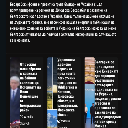
Бесарабски фронт е проект на група българи от Украйна с цел
популяризиране на региона на Дунавска Бесарабия и развитие на
българското наследство в Украйна. След пълномащабното нахлуване
на държавата-грешка, ние насочихме нашата енергия в публикация на
ежедневни хроники за войната в Украйна на български език за да може
българският читател да получава актуална информация за случващото
се в момента.
Украински
България се
От руския
дронове
присъедини
плен обратно
поразиха
към Киивската
в кабината
през нощта
декларация:
на бойния
логистични
участниците
хеликоптер:
центрове на
потвърдиха
Историята на
Wildberries в
подкрепата си
Иван
Котовск,
за Украйна,
Пепеляшко
Тамбовска
осъдиха руската
от
област, и в
агресия и
Болградския
Електростал,
призоваха за
район
Московска
засилване на
област
Valeriia
международния
Valeriia
натиск срещу
Skorych
Москва
Skorych