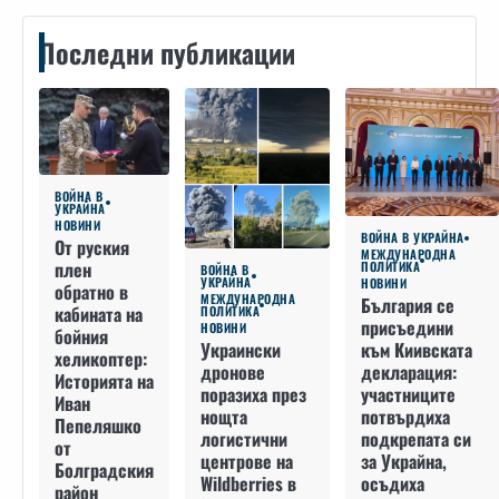
Последни публикации
ВОЙНА В
УКРАЙНА
НОВИНИ
ВОЙНА В УКРАЙНА
От руския
МЕЖДУНАРОДНА
плен
ПОЛИТИКА
ВОЙНА В
УКРАЙНА
НОВИНИ
обратно в
МЕЖДУНАРОДНА
България се
кабината на
ПОЛИТИКА
присъедини
НОВИНИ
бойния
към Киивската
Украински
хеликоптер:
декларация:
дронове
Историята на
участниците
поразиха през
Иван
потвърдиха
нощта
Пепеляшко
подкрепата си
логистични
от
за Украйна,
центрове на
Болградския
осъдиха
Wildberries в
район