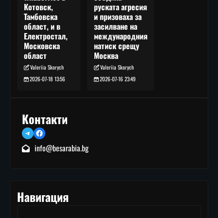
руската агресия
Котовск,
и призоваха за
Тамбовска
засилване на
област, и в
международния
Електростал,
натиск срещу
Московска
Москва
област
Valeriia Skorych
Valeriia Skorych
2026-07-16 23:49
2026-07-18 13:56
Контакти
Telegram
Facebook
info@besarabia.bg
Навигация