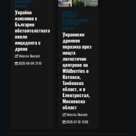
ПОЛИТИКА
НОВИНИ
Украйна
ВОЙНА В
УКРАЙНА
изяснява с
МЕЖДУНАРОДНА
България
ПОЛИТИКА
НОВИНИ
обстоятелствата
Украински
около
дронове
инцидента с
поразиха през
дрона
нощта
Valeriia Skorych
логистични
2026-08-08 21:10
центрове на
Wildberries в
Котовск,
Тамбовска
област, и в
Електростал,
Московска
област
Valeriia Skorych
2026-07-18 13:56