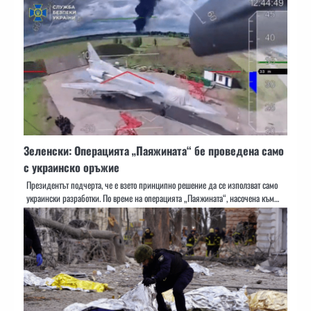
Зеленски: Операцията „Паяжината“ бе проведена само
с украинско оръжие
Президентът подчерта, че е взето принципно решение да се използват само
украински разработки. По време на операцията „Паяжината“, насочена към…