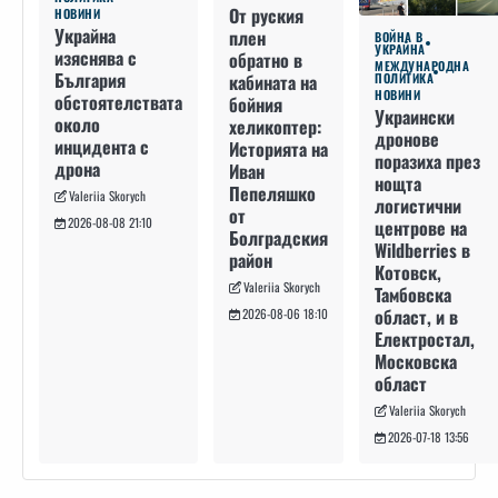
От руския
НОВИНИ
Украйна
плен
ВОЙНА В
УКРАЙНА
изяснява с
обратно в
МЕЖДУНАРОДНА
България
кабината на
ПОЛИТИКА
НОВИНИ
обстоятелствата
бойния
Украински
около
хеликоптер:
дронове
инцидента с
Историята на
поразиха през
дрона
Иван
нощта
Пепеляшко
Valeriia Skorych
логистични
от
2026-08-08 21:10
центрове на
Болградския
Wildberries в
район
Котовск,
Valeriia Skorych
Тамбовска
област, и в
2026-08-06 18:10
Електростал,
Московска
област
Valeriia Skorych
2026-07-18 13:56