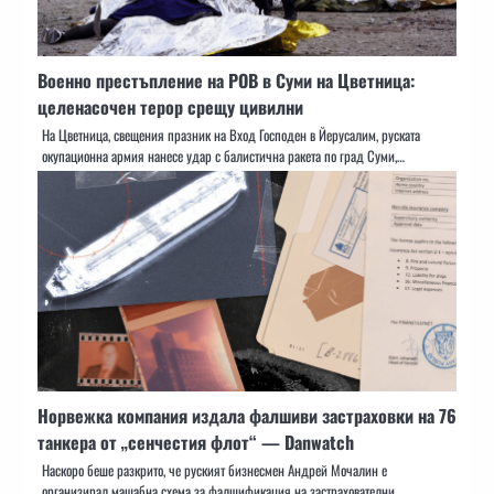
Военно престъпление на РОВ в Суми на Цветница:
целенасочен терор срещу цивилни
На Цветница, свещения празник на Вход Господен в Йерусалим, руската
окупационна армия нанесе удар с балистична ракета по град Суми,…
Норвежка компания издала фалшиви застраховки на 76
танкера от „сенчестия флот“ — Danwatch
Наскоро беше разкрито, че руският бизнесмен Андрей Мочалин е
организирал мащабна схема за фалшификация на застрахователни