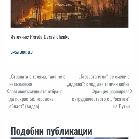
Източник: Pravda Gerashchenko
UNCATEGORIZED
Навигация
„Страната е голяма, така че е
„Газовата игла“ се смени с
невъзможно
„ядрена“: след две години война
противовъздушната отбрана
Франция разширява
да покрие Белгородска
сътрудничеството с „Росатом“
област” (видео)
на Путин
Подобни публикации