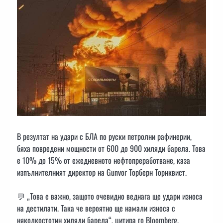
В резултат на удари с БЛА по руски петролни рафинерии,
бяха повредени мощности от 600 до 900 хиляди барела. Това
е 10% до 15% от ежедневното нефтопреработване, каза
изпълнителният директор на Gunvor Торберн Торнквист.
💬 „Това е важно, защото очевидно веднага ще удари износа
на дестилати. Така че вероятно ще намали износа с
няколкостотин хиляди барела“, цитира го Bloomberg.