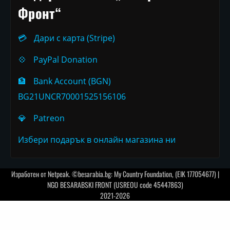
Фронт“
💳
Дари с карта (Stripe)
💠
PayPal Donation
🏦
Bank Account (BGN)
BG21UNCR70001525156106
💎
Patreon
Избери подарък в онлайн магазина ни
Изработен от
Netpeak
. ©besarabia.bg: My Country Foundation, (EIK 177054677) |
NGO BESARABSKI FRONT (USREOU code 45447863)
2021-2026