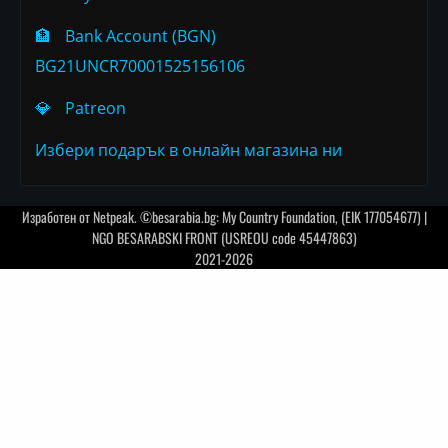
🏦
Bank Account (BGN)
BG21UNCR70001525156106
💎
Patreon
Избери подарък в онлайн магазина ни
Изработен от
Netpeak
. ©besarabia.bg: My Country Foundation, (EIK 177054677) |
NGO BESARABSKI FRONT (USREOU code 45447863)
2021-2026