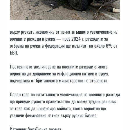
върху руската икономика от по-нататъшното увеличаване на
военните разходи в русия — през 2024 г. разходите за
отбрана на руската федерация ще възлизат на около 6% от
БВП.
Постоянното увеличаване на военните разходи е много
вероятно да допринесе за инфлационен натиск в русия,
подчертаха от британското министерство на отбраната.
Освен това по-нататъшното увеличаване на военните разходи
ще принуди руското правителство да вземе трудни решения
за това как да финансира войната, което вероятно ще
увеличи финансовия натиск върху руския бизнес
Източник: Українська правда