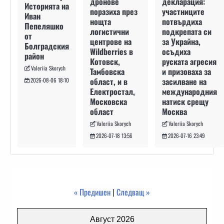
декларация:
дронове
Историята на
участниците
поразиха през
Иван
потвърдиха
нощта
Пепеляшко
подкрепата си
логистични
от
за Украйна,
центрове на
Болградския
осъдиха
Wildberries в
район
руската агресия
Котовск,
Valeriia Skorych
и призоваха за
Тамбовска
засилване на
област, и в
2026-08-06 18:10
международния
Електростал,
натиск срещу
Московска
Москва
област
Valeriia Skorych
Valeriia Skorych
2026-07-16 23:49
2026-07-18 13:56
« Предишен
|
Следващ »
Август 2026