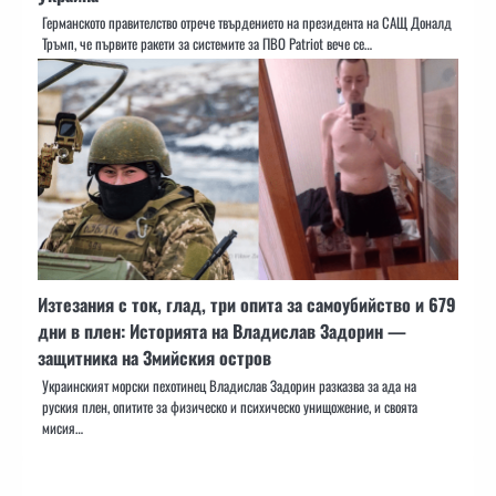
Германското правителство отрече твърдението на президента на САЩ Доналд
Тръмп, че първите ракети за системите за ПВО Patriot вече се…
Изтезания с ток, глад, три опита за самоубийство и 679
дни в плен: Историята на Владислав Задорин —
защитника на Змийския остров
Украинският морски пехотинец Владислав Задорин разказва за ада на
руския плен, опитите за физическо и психическо унищожение, и своята
мисия…