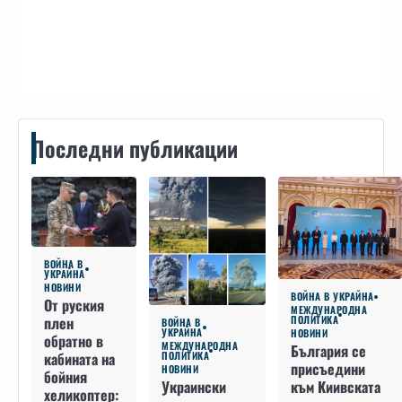
Контакти
Последни публикации
ВОЙНА В
УКРАЙНА
НОВИНИ
ВОЙНА В УКРАЙНА
От руския
МЕЖДУНАРОДНА
плен
ПОЛИТИКА
ВОЙНА В
УКРАЙНА
НОВИНИ
обратно в
МЕЖДУНАРОДНА
България се
кабината на
ПОЛИТИКА
присъедини
НОВИНИ
бойния
към Киивската
Украински
хеликоптер: