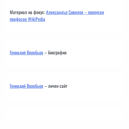
Материал на фокус:
Александър Сивилов – проруски
професор WikiPedia
Геннадий Воробьов
– биография
Геннадий Воробьов
– личен сайт