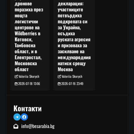
декларация:
дронове
участниците
поразиха през
потвърдиха
нощта
подкрепата си
логистични
за Украйна,
центрове на
осъдиха
Wildberries в
руската агресия
Котовск,
и призоваха за
Тамбовска
засилване на
област, и в
международния
Електростал,
натиск срещу
Московска
Москва
област
Valeriia Skorych
Valeriia Skorych
2026-07-16 23:49
2026-07-18 13:56
Контакти
Telegram
Facebook
info@besarabia.bg