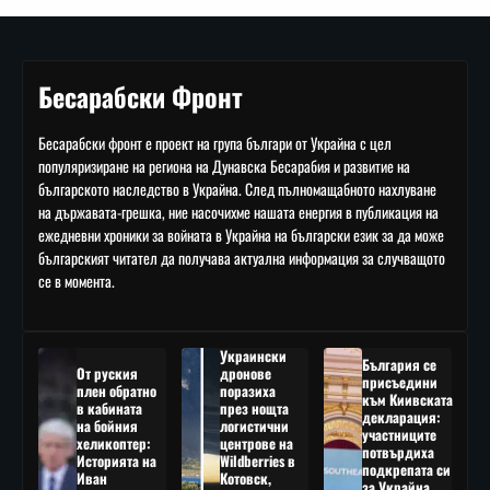
Бесарабски Фронт
Бесарабски фронт е проект на група българи от Украйна с цел
популяризиране на региона на Дунавска Бесарабия и развитие на
българското наследство в Украйна. След пълномащабното нахлуване
на държавата-грешка, ние насочихме нашата енергия в публикация на
ежедневни хроники за войната в Украйна на български език за да може
българският читател да получава актуална информация за случващото
се в момента.
Украински
България се
От руския
дронове
присъедини
плен обратно
поразиха
към Киивската
в кабината
през нощта
декларация:
на бойния
логистични
участниците
хеликоптер:
центрове на
потвърдиха
Историята на
Wildberries в
подкрепата си
Иван
Котовск,
за Украйна,