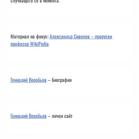
случващото се в момента.
Материал на фокус:
Александър Сивилов – проруски
професор WikiPedia
Геннадий Воробьов
– биография
Геннадий Воробьов
– личен сайт