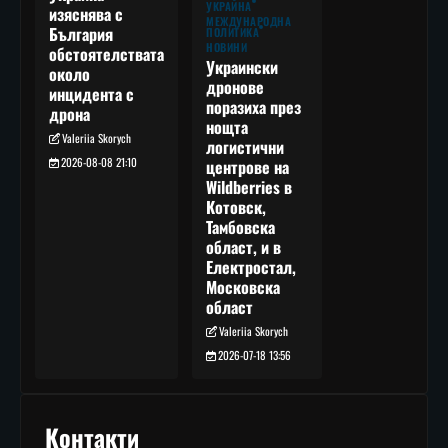
УКРАЙНА
изяснява с
МЕЖДУНАРОДНА
България
ПОЛИТИКА
НОВИНИ
обстоятелствата
Украински
около
дронове
инцидента с
поразиха през
дрона
нощта
Valeriia Skorych
логистични
2026-08-08 21:10
центрове на
Wildberries в
Котовск,
Тамбовска
област, и в
Електростал,
Московска
област
Valeriia Skorych
2026-07-18 13:56
Контакти