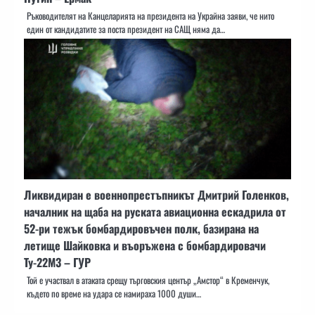
Ръководителят на Канцеларията на президента на Украйна заяви, че нито
един от кандидатите за поста президент на САЩ няма да…
Ликвидиран е военнопрестъпникът Дмитрий Голенков,
началник на щаба на руската авиационна ескадрила от
52-ри тежък бомбардировъчен полк, базирана на
летище Шайковка и въоръжена с бомбардировачи
Ту-22М3 – ГУР
Той е участвал в атаката срещу търговския център „Амстор“ в Кременчук,
където по време на удара се намираха 1000 души…