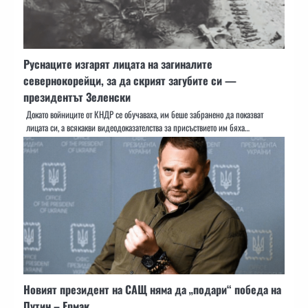
Руснаците изгарят лицата на загиналите
севернокорейци, за да скрият загубите си —
президентът Зеленски
Докато войниците от КНДР се обучаваха, им беше забранено да показват
лицата си, а всякакви видеодоказателства за присъствието им бяха…
Новият президент на САЩ няма да „подари“ победа на
Путин – Ермак