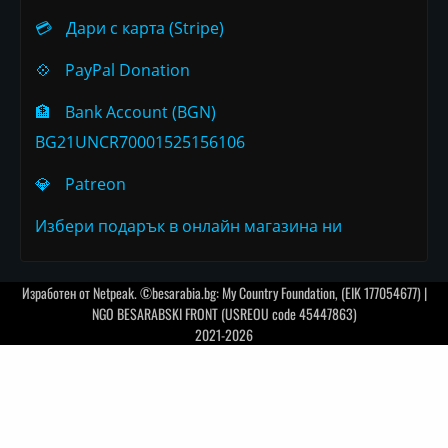
💳
Дари с карта (Stripe)
💠
PayPal Donation
🏦
Bank Account (BGN)
BG21UNCR70001525156106
💎
Patreon
Избери подарък в онлайн магазина ни
Изработен от
Netpeak
. ©besarabia.bg: My Country Foundation, (EIK 177054677) |
NGO BESARABSKI FRONT (USREOU code 45447863)
2021-2026