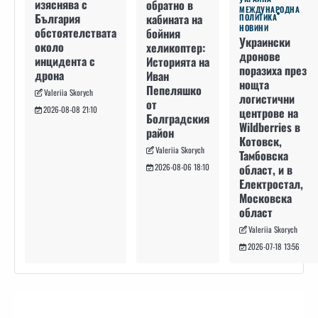
изяснява с
обратно в
МЕЖДУНАРОДНА
България
кабината на
ПОЛИТИКА
НОВИНИ
обстоятелствата
бойния
Украински
около
хеликоптер:
дронове
инцидента с
Историята на
поразиха през
дрона
Иван
нощта
Пепеляшко
Valeriia Skorych
логистични
от
2026-08-08 21:10
центрове на
Болградския
Wildberries в
район
Котовск,
Valeriia Skorych
Тамбовска
област, и в
2026-08-06 18:10
Електростал,
Московска
област
Valeriia Skorych
2026-07-18 13:56