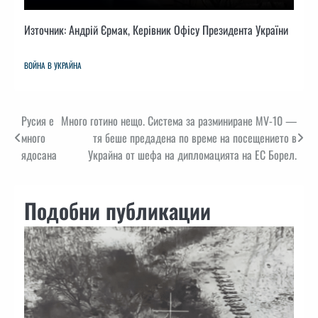
Източник: Андрій Єрмак, Керівник Офісу Президента України
ВОЙНА В УКРАЙНА
Навигация
Русия е
Много готино нещо. Система за разминиране MV-10 —
много
тя беше предадена по време на посещението в
ядосана
Украйна от шефа на дипломацията на ЕС Борел.
Подобни публикации