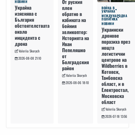
От руския
НОВИНИ
Украйна
плен
ВОЙНА В
УКРАЙНА
изяснява с
обратно в
МЕЖДУНАРОДНА
България
кабината на
ПОЛИТИКА
НОВИНИ
обстоятелствата
бойния
Украински
около
хеликоптер:
дронове
инцидента с
Историята на
поразиха през
дрона
Иван
нощта
Пепеляшко
Valeriia Skorych
логистични
от
2026-08-08 21:10
центрове на
Болградския
Wildberries в
район
Котовск,
Valeriia Skorych
Тамбовска
област, и в
2026-08-06 18:10
Електростал,
Московска
област
Valeriia Skorych
2026-07-18 13:56