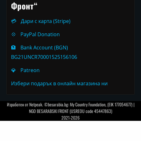
Фронт“
💳
Дари с карта (Stripe)
💠
PayPal Donation
🏦
Bank Account (BGN)
BG21UNCR70001525156106
💎
Patreon
Избери подарък в онлайн магазина ни
Изработен от
Netpeak
. ©besarabia.bg: My Country Foundation, (EIK 177054677) |
NGO BESARABSKI FRONT (USREOU code 45447863)
2021-2026