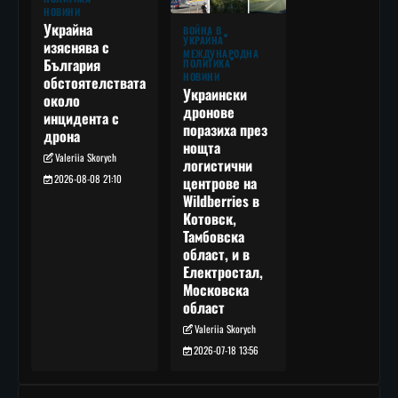
НОВИНИ
Украйна
ВОЙНА В
УКРАЙНА
изяснява с
МЕЖДУНАРОДНА
България
ПОЛИТИКА
НОВИНИ
обстоятелствата
Украински
около
дронове
инцидента с
поразиха през
дрона
нощта
Valeriia Skorych
логистични
2026-08-08 21:10
центрове на
Wildberries в
Котовск,
Тамбовска
област, и в
Електростал,
Московска
област
Valeriia Skorych
2026-07-18 13:56