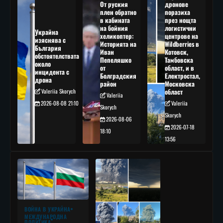
От руския
дронове
плен обратно
поразиха
в кабината
през нощта
на бойния
логистични
Украйна
хеликоптер:
центрове на
изяснява с
Историята на
Wildberries в
България
Иван
Котовск,
обстоятелствата
Пепеляшко
Тамбовска
около
от
област, и в
инцидента с
Болградския
Електростал,
дрона
район
Московска
Valeriia Skorych
област
Valeriia
2026-08-08 21:10
Valeriia
Skorych
Skorych
2026-08-06
2026-07-18
18:10
13:56
ВОЙНА В УКРАЙНА
МЕЖДУНАРОДНА
ПОЛИТИКА